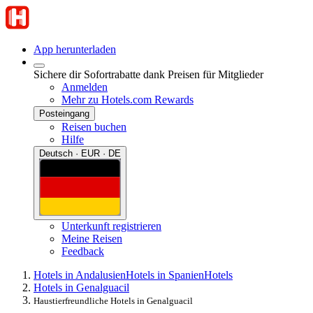
App herunterladen
Sichere dir Sofortrabatte dank Preisen für Mitglieder
Anmelden
Mehr zu Hotels.com Rewards
Posteingang
Reisen buchen
Hilfe
Deutsch · EUR · DE
Unterkunft registrieren
Meine Reisen
Feedback
Hotels in Andalusien
Hotels in Spanien
Hotels
Hotels in Genalguacil
Haustierfreundliche Hotels in Genalguacil