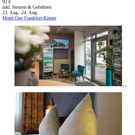
92 €
inkl. Steuern & Gebühren
23. Aug.–24. Aug.
Motel One Frankfurt-Römer