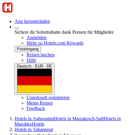
App herunterladen
Sichere dir Sofortrabatte dank Preisen für Mitglieder
Anmelden
Mehr zu Hotels.com Rewards
Posteingang
Reisen buchen
Hilfe
Deutsch · EUR · DE
Unterkunft registrieren
Meine Reisen
Feedback
Hotels in Aghouatim
Hotels in Marrakesch-Safi
Hotels in
Marokko
Hotels
Hotels in Tahannout