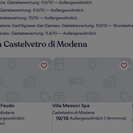
dena. Gästebewertung: 9,6/10 — Außergewöhnlich.
. Gästebewertung: 9,6/10 — Außergewöhnlich.
Gästebewertung: 10/10 — Außergewöhnlich.
astore-Sant'Agnese-San Damaso. Gästebewertung: 9,0/10 — Wunderba
Panaro. Gästebewertung: 9,4/10 — Außergewöhnlich.
n Castelvetro di Modena
 Feudo
Villa Messori Spa
 Feudo
Villa Messori Spa
 Feudo
Villa Messori Spa
i Modena
Castelvetro di Modena
10.0
10/10
ergewöhnlich
Außergewöhnlich
(1 Bewertung)
von
en)
10,