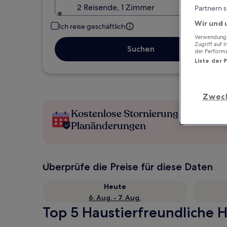
2 Reisende, 1 Zimmer
Partnern s
Wir und 
Ich reise geschäftlich
Verwendung g
Zugriff auf 
Suchen
der Perform
Liste der 
Zwec
Kostenlose Stornierung bei
Planänderungen
Überprüfe die Preise für diese Daten
Heute
6. Aug. - 7. Aug.
Top 5 Haustierfreundliche H