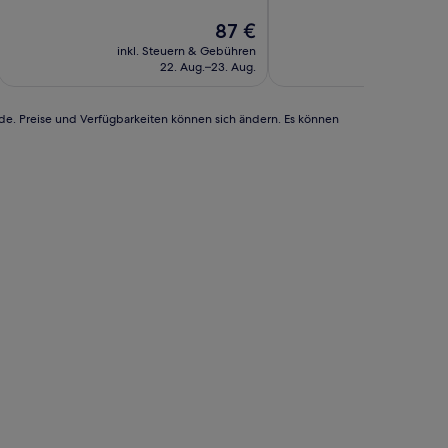
Außergewöhnlich,
10,
(105
Wunderbar,
Der
87 €
Bewertungen)
(986
Preis
inkl. Steuern & Gebühren
inkl. Steu
Bewertungen)
beträgt
22. Aug.–23. Aug.
26
87 €
rde. Preise und Verfügbarkeiten können sich ändern. Es können