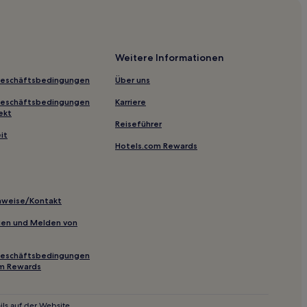
na
Weitere Informationen
Geschäftsbedingungen
Über uns
Geschäftsbedingungen
Karriere
ekt
Reiseführer
it
Hotels.com Rewards
to
inweise/Kontakt
inien und Melden von
orgo Panigale
Geschäftsbedingungen
om Rewards
iore
ls auf der Website.