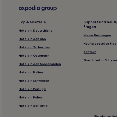
Crocetta-San Lazzaro-Modena Est: Hotels
Historisches Zentrum: Hotels
Castagnolo Hotels
Top-Reiseziele
Support und häufi
Fragen
Hotels nahe Oratorium Santa Cecilia
Hotels in Deutschland
Modena Hotels
Meine Buchungen
Hotels in den USA
Cereglio Hotels
Häufig gestellte Fra
Hotels in Tschechien
Argelato Hotels
Kontakt
Hotels in Österreich
Hotels nahe Castello di Levizzano
Eine Unterkunft bew
Hotels in den Niederlanden
Bologna Hotels
Hotels in Italien
Navile: Hotels
Hotels in Schweden
Longara Hotels
Hotels in Portugal
Hotels nahe Palazzo del Podestà
Hotels in Polen
Hotels nahe Bahnhof Anzola Emilia
Grizzana Morandi Hotels
Hotels in der Türkei
La Venezia Hotels
*Bei einigen Hot