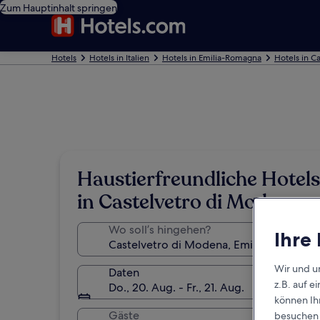
Zum Hauptinhalt springen
Hotels
Hotels in Italien
Hotels in Emilia-Romagna
Hotels in C
Haustierfreundliche Hotels
in Castelvetro di Modena
Wo soll’s hingehen?
Ihre
Wir und u
Daten
z.B. auf 
Do., 20. Aug. - Fr., 21. Aug.
können Ihr
Gäste
besuchen S