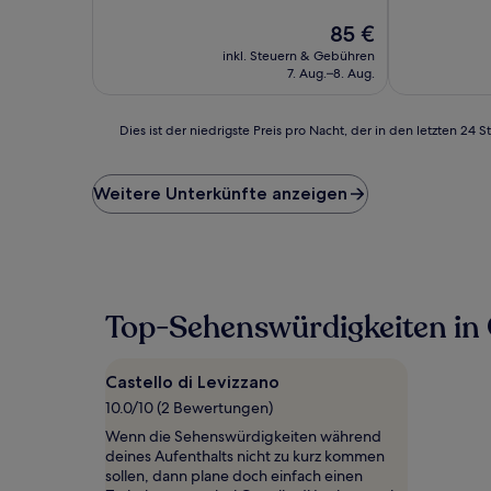
Außergewöhn
10,
(97
Außergewöhnlich,
Der
85 €
Bewertunge
(121
Preis
inkl. Steuern & Gebühren
Bewertungen)
beträgt
7. Aug.–8. Aug.
85 €
Dies
Dies ist der niedrigste Preis pro Nacht, der in den letzten 
ist
der
niedrigste
Weitere Unterkünfte anzeigen
Preis
pro
Nacht,
der
in
den
Top-Sehenswürdigkeiten in 
letzten
24 Stunden
für
Castello di Levizzano
einen
Aufenthalt
10.0/10 (2 Bewertungen)
mit
Wenn die Sehenswürdigkeiten während
1 Übernachtung
deines Aufenthalts nicht zu kurz kommen
von
sollen, dann plane doch einfach einen
2 Erwachsenen