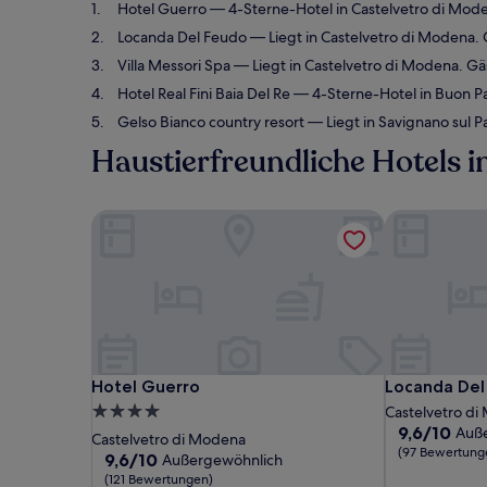
Hotel Guerro
— 4-Sterne-Hotel in Castelvetro di Mo
Locanda Del Feudo
— Liegt in Castelvetro di Modena
Villa Messori Spa
— Liegt in Castelvetro di Modena. 
Hotel Real Fini Baia Del Re
— 4-Sterne-Hotel in Buon P
Gelso Bianco country resort
— Liegt in Savignano sul 
Haustierfreundliche Hotels i
Hotel Guerro
Locanda Del
Hotel Guerro
Locanda Del
Hotel Guerro
Locanda Del
4.0-
Castelvetro d
9.6
9,6/10
Auß
Sterne-
Castelvetro di Modena
von
(97 Bewertung
Unterkunft
9.6
9,6/10
Außergewöhnlich
10,
von
(121 Bewertungen)