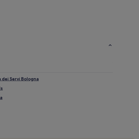
a dei Servi Bologna
ls
ra