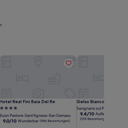
r.
Hotel Real Fini Baia Del Re
Gelso Bianco country re
Hotel Real Fini Baia Del Re
Gelso Bianco country re
Hotel Real Fini Baia Del Re
Gelso Bianco country re
4.0-
Savignano sul Panaro
9.4
9,4/10
Außergewöhnlich
Sterne-
Buon Pastore-Sant'Agnese-San Damaso
von
(105 Bewertungen)
Unterkunft
9.0
9,0/10
Wunderbar
(986 Bewertungen)
10,
von