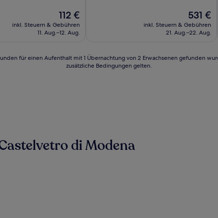
lich,
Außergewöhnlich,
(1
Der
Der
112 €
531 €
n)
Bewertung)
Preis
Preis
inkl. Steuern & Gebühren
inkl. Steuern & Gebühren
beträgt
beträgt
11. Aug.–12. Aug.
21. Aug.–22. Aug.
112 €
531 €
24 Stunden für einen Aufenthalt mit 1 Übernachtung von 2 Erwachsenen gefunden wu
zusätzliche Bedingungen gelten.
Castelvetro di Modena