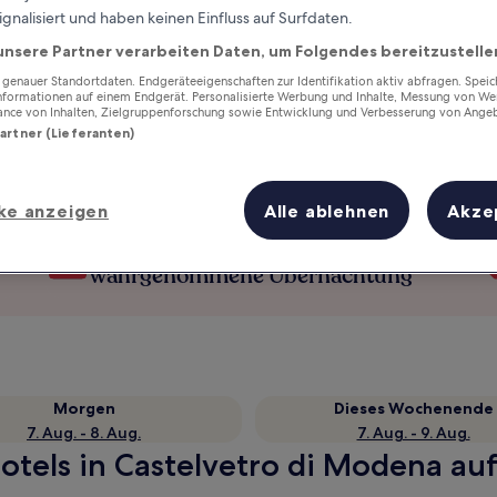
ignalisiert und haben keinen Einfluss auf Surfdaten.
unsere Partner verarbeiten Daten, um Folgendes bereitzustelle
enauer Standortdaten. Endgeräteeigenschaften zur Identifikation aktiv abfragen. Spei
Informationen auf einem Endgerät. Personalisierte Werbung und Inhalte, Messung von We
ance von Inhalten, Zielgruppenforschung sowie Entwicklung und Verbesserung von Ange
Partner (Lieferanten)
ke anzeigen
Alle ablehnen
Akze
Verdiene Prämien für jede
wahrgenommene Übernachtung
Morgen
Dieses Wochenende
7. Aug. - 8. Aug.
7. Aug. - 9. Aug.
otels in Castelvetro di Modena auf