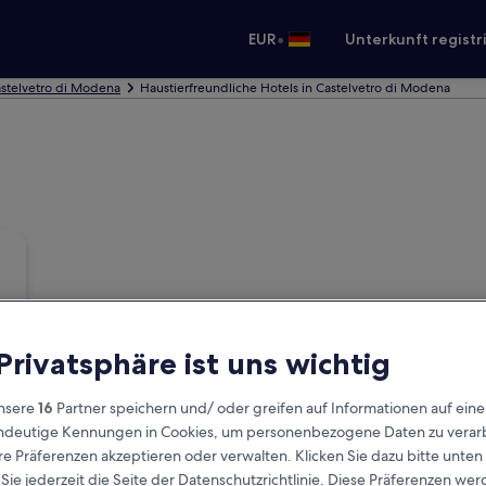
•
EUR
Unterkunft registr
astelvetro di Modena
Haustierfreundliche Hotels in Castelvetro di Modena
 Privatsphäre ist uns wichtig
nsere
16
Partner speichern und/ oder greifen auf Informationen auf ein
eindeutige Kennungen in Cookies, um personenbezogene Daten zu verarb
e Präferenzen akzeptieren oder verwalten. Klicken Sie dazu bitte unten
ie jederzeit die Seite der Datenschutzrichtlinie. Diese Präferenzen we