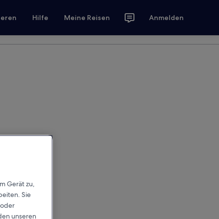
ieren
Hilfe
Meine Reisen
Anmelden
em Gerät zu,
eiten. Sie
 oder
rden unseren