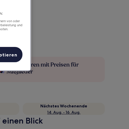
n:
chern von oder
rbeleistung und
boten.
ptieren
Mehr sparen mit Preisen für
Mitglieder
Nächstes Wochenende
14. Aug. - 16. Aug.
 einen Blick