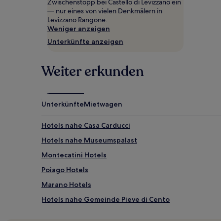
Zwischenstopp bei Castello di Levizzano ein
gefunden
— nur eines von vielen Denkmälern in
wurde.
Levizzano Rangone.
Preise
Weniger anzeigen
und
Unterkünfte anzeigen
Verfügbarkeiten
können
sich
Weiter erkunden
ändern.
Es
können
zusätzliche
Bedingungen
Unterkünfte
Mietwagen
gelten.
Hotels nahe Casa Carducci
Hotels nahe Museumspalast
Montecatini Hotels
Poiago Hotels
Marano Hotels
Hotels nahe Gemeinde Pieve di Cento
Monteveglio Hotels