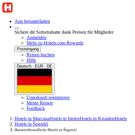
App herunterladen
Sichere dir Sofortrabatte dank Preisen für Mitglieder
Anmelden
Mehr zu Hotels.com Rewards
Posteingang
Reisen buchen
Hilfe
Deutsch · EUR · DE
Unterkunft registrieren
Meine Reisen
Feedback
Hotels in Marcana
Hotels in Istrien
Hotels in Kroatien
Hotels
Hotels in Šegotići
Haustierfreundliche Hotels in Šegotići