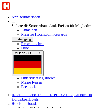
App herunterladen
Sichere dir Sofortrabatte dank Preisen für Mitglieder
Anmelden
Mehr zu Hotels.com Rewards
Posteingang
Reisen buchen
Hilfe
Deutsch · EUR · DE
Unterkunft registrieren
Meine Reisen
Feedback
Hotels in Puerto Triunfo
Hotels in Antioquia
Hotels in
Kolumbien
Hotels
Hotels in Doradal