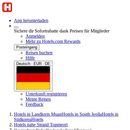
App herunterladen
Sichere dir Sofortrabatte dank Preisen für Mitglieder
Anmelden
Mehr zu Hotels.com Rewards
Posteingang
Reisen buchen
Hilfe
Deutsch · EUR · DE
Unterkunft registrieren
Meine Reisen
Feedback
Hotels in Landkreis Muan
Hotels in South Jeolla
Hotels in
Südkorea
Hotels
Hotels nahe Strand Topmeori