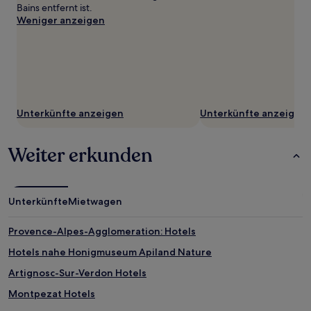
Verfügbarkeiten
Bains entfernt ist.
können
Weniger anzeigen
sich
ändern.
Es
können
zusätzliche
Bedingungen
gelten.
Unterkünfte anzeigen
Unterkünfte anzeigen
Weiter erkunden
Unterkünfte
Mietwagen
Provence-Alpes-Agglomeration: Hotels
Hotels nahe Honigmuseum Apiland Nature
Artignosc-Sur-Verdon Hotels
Montpezat Hotels