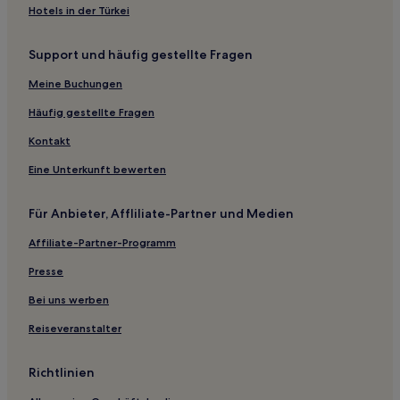
Upaix Hotels
Hotels in der Türkei
Barles Hotels
Support und häufig gestellte Fragen
Hotels nahe Gorges de la Méouge
Meine Buchungen
Curel Hotels
Moulès Hotels
Häufig gestellte Fragen
Bras-D'asse Hotels
Kontakt
Hotels nahe Sentier Blanc-Martel Startpunkt
Eine Unterkunft bewerten
Serre-Ponçon Val d'Avance: Hotels
Für Anbieter, Affliliate-Partner und Medien
Seen und Schluchten des Verdon: Hotels
Affiliate-Partner-Programm
Esparron-De-Verdon Hotels
Presse
Aiglun Hotels
La Brillanne Hotels
Bei uns werben
Verdaches Hotels
Reiseveranstalter
Gréoux-Les-Bains Hotels
Richtlinien
Mirabeau Hotels