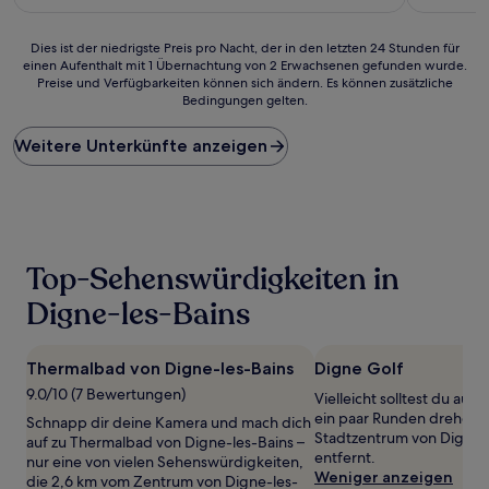
84 €
(177
Bewertun
Bewertungen)
Dies
Dies ist der niedrigste Preis pro Nacht, der in den letzten 24 Stunden für
einen Aufenthalt mit 1 Übernachtung von 2 Erwachsenen gefunden wurde.
ist
Preise und Verfügbarkeiten können sich ändern. Es können zusätzliche
der
Bedingungen gelten.
niedrigste
Preis
Weitere Unterkünfte anzeigen
pro
Nacht,
der
in
den
letzten
24 Stunden
Top-Sehenswürdigkeiten in
für
einen
Digne-les-Bains
Aufenthalt
mit
1 Übernachtung
Thermalbad von Digne-les-Bains
Digne Golf
von
9.0/10 (7 Bewertungen)
Vielleicht solltest du auf
2 Erwachsenen
ein paar Runden drehen,
gefunden
Schnapp dir deine Kamera und mach dich
Stadtzentrum von Digne-
wurde.
auf zu Thermalbad von Digne-les-Bains –
entfernt.
Preise
nur eine von vielen Sehenswürdigkeiten,
Weniger anzeigen
und
die 2,6 km vom Zentrum von Digne-les-