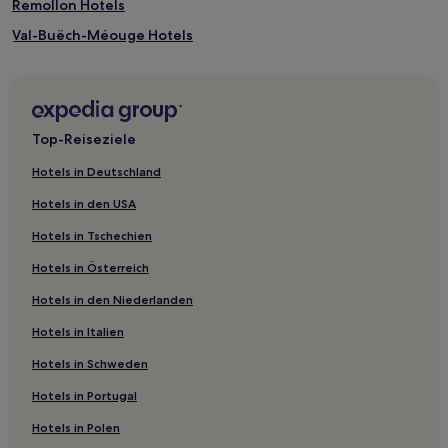
Remollon Hotels
Val-Buëch-Méouge Hotels
Alpen Provence Verdon - Quellen des Lichts: Hotels
L'escale Hotels
Allons Hotels
Top-Reiseziele
Limans Hotels
Hotels in Deutschland
Sourribes Hotels
Hotels in den USA
Gap-Tallard-Durance: Hotels
Hotels in Tschechien
Sigoyer Hotels
Hotels in Österreich
Valensole Hotels
Hotels in den Niederlanden
Entrages Hotels
Hotels in Italien
Thoard Hotels
Seyne Hotels
Hotels in Schweden
Saint-Maime Hotels
Hotels in Portugal
Dauphin Hotels
Hotels in Polen