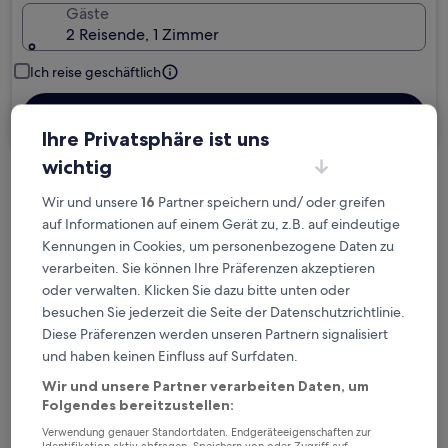
Gäste
2 Reisende, 1 Zimmer
Ich reise geschäftlich
Suchen
Ihre Privatsphäre ist uns
wichtig
Kostenlose Stornierung bei
Wir und unsere
16
Partner speichern und/ oder greifen
Planänderungen
auf Informationen auf einem Gerät zu, z.B. auf eindeutige
Kennungen in Cookies, um personenbezogene Daten zu
Verdiene Prämien für jede
verarbeiten. Sie können Ihre Präferenzen akzeptieren
wahrgenommene Übernachtung
oder verwalten. Klicken Sie dazu bitte unten oder
besuchen Sie jederzeit die Seite der Datenschutzrichtlinie.
Diese Präferenzen werden unseren Partnern signalisiert
Mehr sparen mit Preisen für Mitglieder
und haben keinen Einfluss auf Surfdaten.
Wir und unsere Partner verarbeiten Daten, um
Folgendes bereitzustellen:
Überprüfe die Preise für diese Daten
Verwendung genauer Standortdaten. Endgeräteeigenschaften zur
Identifikation aktiv abfragen. Speichern von oder Zugriff auf