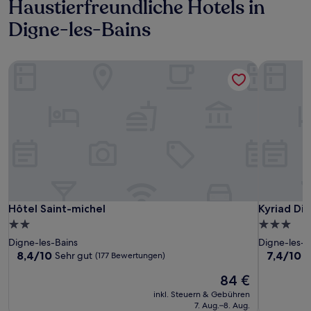
Haustierfreundliche Hotels in
Digne-les-Bains
Hôtel Saint-michel
Kyriad Dig
Hôtel Saint-michel
Kyriad Dig
Hôtel Saint-michel
Kyriad Dig
2.0-
3.0-
Sterne-
Sterne-
Digne-les-Bains
Digne-les-B
Unterkunft
Unterkunf
8.4
7.4
8,4/10
7,4/10
Sehr gut
G
(177 Bewertungen)
von
von
Der
84 €
10,
10,
Preis
Sehr
Gut,
inkl. Steuern & Gebühren
beträgt
gut,
(426
7. Aug.–8. Aug.