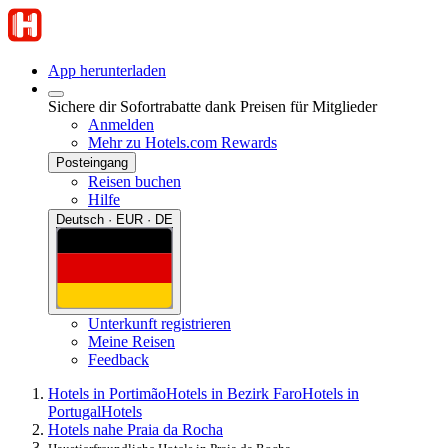
App herunterladen
Sichere dir Sofortrabatte dank Preisen für Mitglieder
Anmelden
Mehr zu Hotels.com Rewards
Posteingang
Reisen buchen
Hilfe
Deutsch · EUR · DE
Unterkunft registrieren
Meine Reisen
Feedback
Hotels in Portimão
Hotels in Bezirk Faro
Hotels in
Portugal
Hotels
Hotels nahe Praia da Rocha