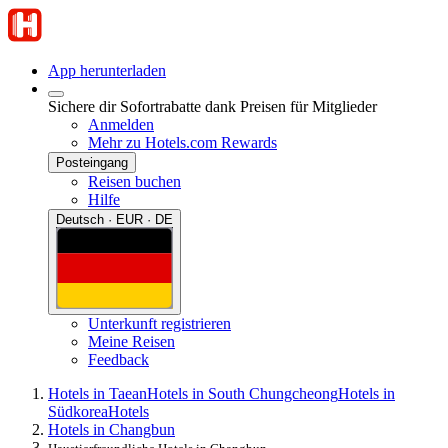
App herunterladen
Sichere dir Sofortrabatte dank Preisen für Mitglieder
Anmelden
Mehr zu Hotels.com Rewards
Posteingang
Reisen buchen
Hilfe
Deutsch · EUR · DE
Unterkunft registrieren
Meine Reisen
Feedback
Hotels in Taean
Hotels in South Chungcheong
Hotels in
Südkorea
Hotels
Hotels in Changbun