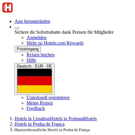
App herunterladen
Sichere dir Sofortrabatte dank Preisen für Mitglieder
Anmelden
Mehr zu Hotels.com Rewards
Posteingang
Reisen buchen
Hilfe
Deutsch · EUR · DE
Unterkunft registrieren
Meine Reisen
Feedback
Hotels in Lissabon
Hotels in Portugal
Hotels
Hotels in Penha de França
Haustierfreundliche Hotels in Penha de França