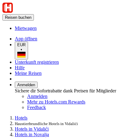
Reisen buchen
Mietwagen
App öffnen
EUR
•
Unterkunft registrieren
Hilfe
Meine Reisen
Anmelden
Sichere dir Sofortrabatte dank Preisen für Mitglieder
Anmelden
Mehr zu Hotels.com Rewards
Feedback
Hotels
Haustierfreundliche Hotels in Vidalići
Hotels in Vidalići
Hotels in Novalja