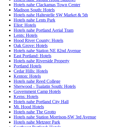
Hotels nahe Clackamas Town Center
Madison South: Hotels
Hotels nahe Haltestelle SW Market & 5th
Hotels nahe Lents Park
Eliot: Hotels
Hotels nahe Portland Aerial Tram
Lents: Hotels
Hood River County: Hotels
Oak Grove: Hotels
Hotels nahe Station NE 82nd Avenue
East Portland: Hotels
Hotels nahe Riverside Property
Portland Hotels
Cedar Hills: Hotels
Kenton: Hotels
Hotels nahe Reed College
Sherwood - Tualatin South: Hotels
Government Camp Hotels
Kerns: Hotels
Hotels nahe Portland City Hall
Mt. Hood Hotels
Hotels nahe The Grotto
Hotels nahe Station Morrison-SW 3rd Avenue
Hotels nahe Metzger Park