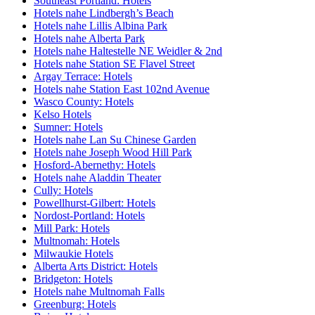
Southeast Portland: Hotels
Hotels nahe Lindbergh’s Beach
Hotels nahe Lillis Albina Park
Hotels nahe Alberta Park
Hotels nahe Haltestelle NE Weidler & 2nd
Hotels nahe Station SE Flavel Street
Argay Terrace: Hotels
Hotels nahe Station East 102nd Avenue
Wasco County: Hotels
Kelso Hotels
Sumner: Hotels
Hotels nahe Lan Su Chinese Garden
Hotels nahe Joseph Wood Hill Park
Hosford-Abernethy: Hotels
Hotels nahe Aladdin Theater
Cully: Hotels
Powellhurst-Gilbert: Hotels
Nordost-Portland: Hotels
Mill Park: Hotels
Multnomah: Hotels
Milwaukie Hotels
Alberta Arts District: Hotels
Bridgeton: Hotels
Hotels nahe Multnomah Falls
Greenburg: Hotels