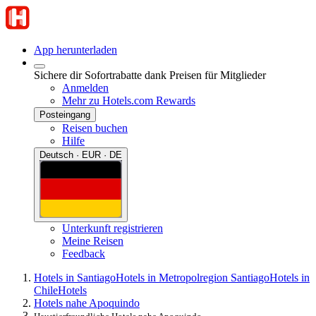
App herunterladen
Sichere dir Sofortrabatte dank Preisen für Mitglieder
Anmelden
Mehr zu Hotels.com Rewards
Posteingang
Reisen buchen
Hilfe
Deutsch · EUR · DE
Unterkunft registrieren
Meine Reisen
Feedback
Hotels in Santiago
Hotels in Metropolregion Santiago
Hotels in
Chile
Hotels
Hotels nahe Apoquindo