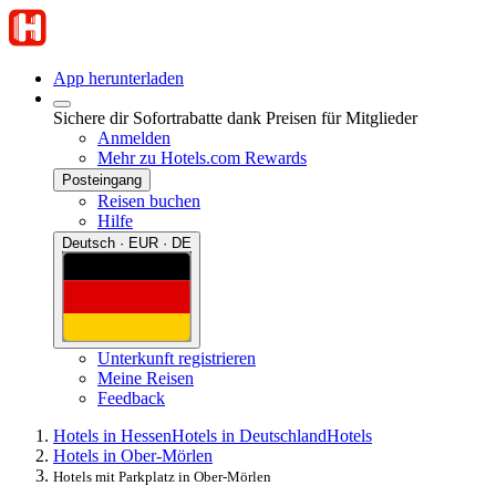
App herunterladen
Sichere dir Sofortrabatte dank Preisen für Mitglieder
Anmelden
Mehr zu Hotels.com Rewards
Posteingang
Reisen buchen
Hilfe
Deutsch · EUR · DE
Unterkunft registrieren
Meine Reisen
Feedback
Hotels in Hessen
Hotels in Deutschland
Hotels
Hotels in Ober-Mörlen
Hotels mit Parkplatz in Ober-Mörlen