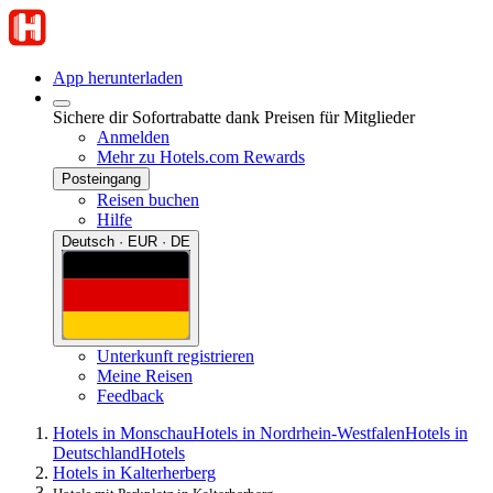
App herunterladen
Sichere dir Sofortrabatte dank Preisen für Mitglieder
Anmelden
Mehr zu Hotels.com Rewards
Posteingang
Reisen buchen
Hilfe
Deutsch · EUR · DE
Unterkunft registrieren
Meine Reisen
Feedback
Hotels in Monschau
Hotels in Nordrhein-Westfalen
Hotels in
Deutschland
Hotels
Hotels in Kalterherberg