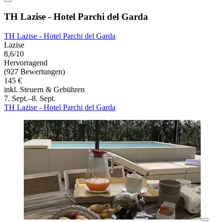
TH Lazise - Hotel Parchi del Garda
TH Lazise - Hotel Parchi del Garda
Lazise
8,6/10
Hervorragend
(927 Bewertungen)
145 €
inkl. Steuern & Gebühren
7. Sept.–8. Sept.
TH Lazise - Hotel Parchi del Garda