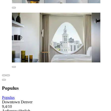
Populus
Populus
Downtown Denver
9,4/10
Außergewöhnlich