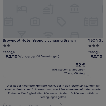
Browndot Hotel Yeongju Jungang Branch
YEONGJU 
Browndot Hotel Yeongju Jungang Branch
YEONGJU 
2.0-
3.0-
Sterne-
Sterne-
Yeongju
Yeongju
Unterkunft
Unterkunf
9.2
9.0
9,2/10
9,0/10
Wunderbar
W
(18 Bewertungen)
von
von
Der
52 €
10,
10,
Preis
Wunderbar,
Wunderba
inkl. Steuern & Gebühren
beträgt
(18
(18
17. Aug.–18. Aug.
52 €
Bewertungen)
Bewertun
Dies
Dies ist der niedrigste Preis pro Nacht, der in den letzten 24 Stunden für
einen Aufenthalt mit 1 Übernachtung von 2 Erwachsenen gefunden wurde.
ist
Preise und Verfügbarkeiten können sich ändern. Es können zusätzliche
der
Bedingungen gelten.
niedrigste
Preis