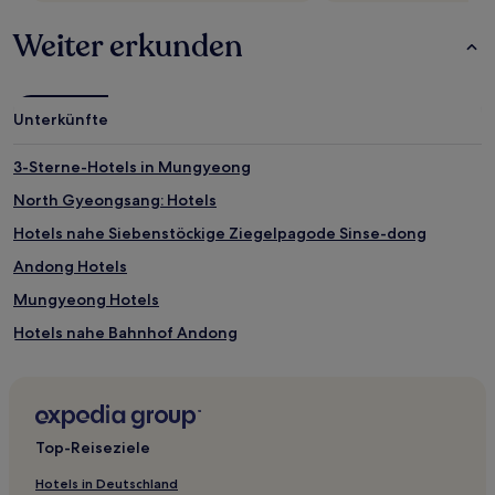
Bedingungen
gelten.
Weiter erkunden
Unterkünfte
3-Sterne-Hotels in Mungyeong
North Gyeongsang: Hotels
Hotels nahe Siebenstöckige Ziegelpagode Sinse-dong
Andong Hotels
Mungyeong Hotels
Hotels nahe Bahnhof Andong
Hotels nahe Hauptsitz des Gosoeng Lee Clans
Landkreis Bonghwa Hotels
Business in North Gyeongsang
Top-Reiseziele
Hotels in Deutschland