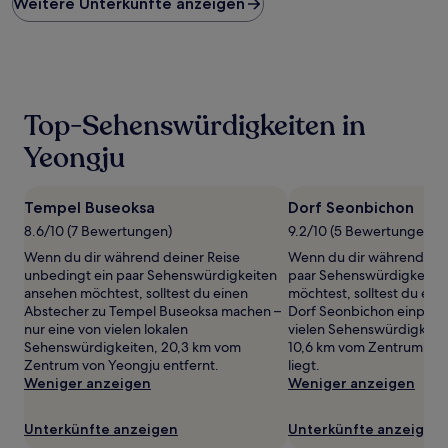
Weitere Unterkünfte anzeigen
pro
Nacht,
der
in
den
letzten
24 Stunden
Top-Sehenswürdigkeiten in
für
einen
Yeongju
Aufenthalt
mit
1 Übernachtung
Tempel Buseoksa
Dorf Seonbichon
von
8.6/10 (7 Bewertungen)
9.2/10 (5 Bewertungen)
2 Erwachsenen
gefunden
Wenn du dir während deiner Reise
Wenn du dir während dein
wurde.
unbedingt ein paar Sehenswürdigkeiten
paar Sehenswürdigkeite
Preise
ansehen möchtest, solltest du einen
möchtest, solltest du ein
und
Abstecher zu Tempel Buseoksa machen –
Dorf Seonbichon einplane
Verfügbarkeiten
nur eine von vielen lokalen
vielen Sehenswürdigkeite
können
Sehenswürdigkeiten, 20,3 km vom
10,6 km vom Zentrum in Y
sich
Zentrum von Yeongju entfernt.
liegt.
ändern.
Weniger anzeigen
Weniger anzeigen
Es
können
Unterkünfte anzeigen
Unterkünfte anzeigen
zusätzliche