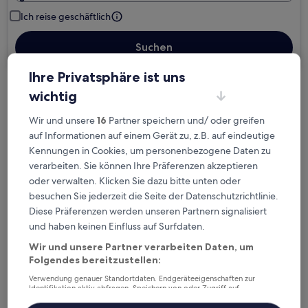
Ich reise geschäftlich
Suchen
Ihre Privatsphäre ist uns
wichtig
Kostenlose Stornierung bei
Planänderungen
Wir und unsere
16
Partner speichern und/ oder greifen
auf Informationen auf einem Gerät zu, z.B. auf eindeutige
Verdiene Prämien für jede
Kennungen in Cookies, um personenbezogene Daten zu
wahrgenommene Übernachtung
verarbeiten. Sie können Ihre Präferenzen akzeptieren
oder verwalten. Klicken Sie dazu bitte unten oder
besuchen Sie jederzeit die Seite der Datenschutzrichtlinie.
Mehr sparen mit Preisen für Mitglieder
Diese Präferenzen werden unseren Partnern signalisiert
und haben keinen Einfluss auf Surfdaten.
Wir und unsere Partner verarbeiten Daten, um
Überprüfe die Preise für diese Daten
Folgendes bereitzustellen:
Verwendung genauer Standortdaten. Endgeräteeigenschaften zur
Heute
Morgen
Identifikation aktiv abfragen. Speichern von oder Zugriff auf
Informationen auf einem Endgerät. Personalisierte Werbung und
6. Aug. - 7. Aug.
7. Aug. - 8. Aug.
Inhalte, Messung von Werbeleistung und der Performance von Inhalten,