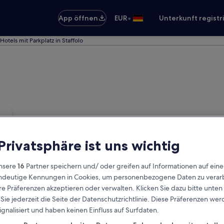
•
App öffnen
EUR
Unterkunft registr
Hotels mit Parkplatz in Staffolo
 Privatsphäre ist uns wichtig
nsere
16
Partner speichern und/ oder greifen auf Informationen auf ein
eindeutige Kennungen in Cookies, um personenbezogene Daten zu verarb
e Präferenzen akzeptieren oder verwalten. Klicken Sie dazu bitte unten
ie jederzeit die Seite der Datenschutzrichtlinie. Diese Präferenzen we
ignalisiert und haben keinen Einfluss auf Surfdaten.