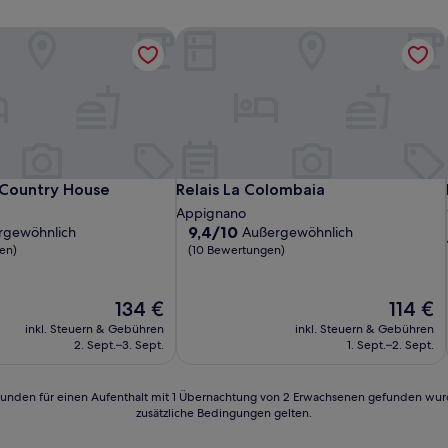
Country House
Relais La Colombaia
Country House
Relais La Colombaia
Country House
Relais La Colombaia
Appignano
9.4
9,4/10
rgewöhnlich
Außergewöhnlich
von
en)
(10 Bewertungen)
10,
lich,
Außergewöhnlich,
(10
Der
Der
134 €
114 €
n)
Bewertungen)
Preis
Preis
inkl. Steuern & Gebühren
inkl. Steuern & Gebühren
beträgt
beträgt
2. Sept.–3. Sept.
1. Sept.–2. Sept.
134 €
114 €
24 Stunden für einen Aufenthalt mit 1 Übernachtung von 2 Erwachsenen gefunden wu
zusätzliche Bedingungen gelten.