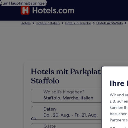
Zum Hauptinhalt springen
Hotels
Hotels in Italien
Hotels in Marche
Hotels in Staffolo
Hotels mit Parkplatz in
Staffolo
Ihre
Wo soll’s hingehen?
Wir und u
z.B. auf 
können Ihr
Daten
besuchen S
Do., 20. Aug. - Fr., 21. Aug.
Partnern s
Gäste