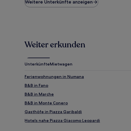
niedrigste
Weitere Unterkünfte anzeigen
Preis
pro
Nacht,
der
in
den
letzten
Weiter erkunden
24 Stunden
für
einen
Aufenthalt
mit
Unterkünfte
Mietwagen
1 Übernachtung
von
Ferienwohnungen in Numana
2 Erwachsenen
gefunden
B&B in Fano
wurde.
B&B in Marche
Preise
und
B&B in Monte Conero
Verfügbarkeiten
können
Gasthöfe in Piazza Garibaldi
sich
Hotels nahe Piazza Giacomo Leopardi
ändern.
Es
Santa Maria Nuova Hotels