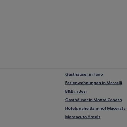
Gasthäuser in Fano
Ferienwohnungen in Marcelli
B&B in Jesi
Gasthäuser in Monte Conero
Hotels nahe Bahnhof Macerata
Montacuto Hotels
Hotels nahe Diözesansanktuariu