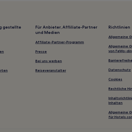
Altstadt von Recanati Hotels
Sirolo Hotels
Hotels nahe Bahnhof Montecos
g gestellte
Für Anbieter, Affliliate-Partner
Richtlinien
und Medien
Vasconi Hotels
Allgemeine 
Hotels nahe Bahnhof Osimo-Cas
Affiliate-Partner-Programm
Allgemeine 
Terre Roveresche Hotels
von FeWo-dir
gen
Presse
Sant'andrea Hotels
Barrierefreihe
Bei uns werben
Petriolo Hotels
Datenschutz
erten
Reiseveranstalter
Morrovalle Hotels
Cookies
Penna San Giovanni Hotels
Rechtliche H
Chiaserna Hotels
Inhaltsrichtl
Inhalten
Sant’ippolito Hotels
Allgemeine 
Castellaro Hotels
für Hotels.c
Stigliano Hotels
Sant'andrea Hotels