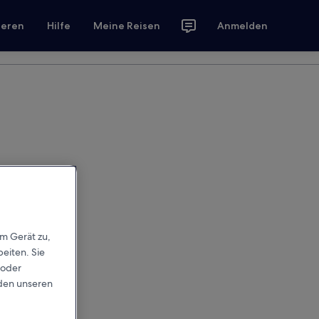
ieren
Hilfe
Meine Reisen
Anmelden
em Gerät zu,
eiten. Sie
 oder
rden unseren