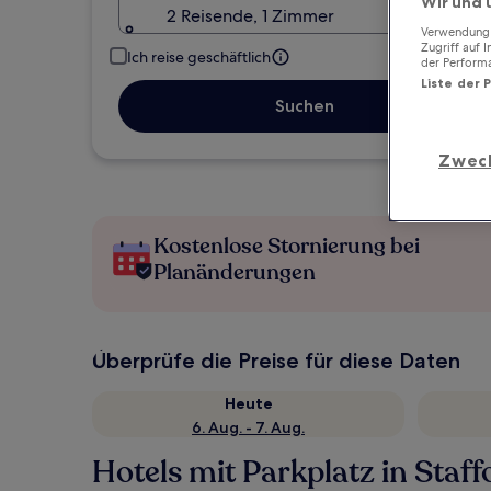
Wir und 
2 Reisende, 1 Zimmer
Verwendung g
Zugriff auf 
Ich reise geschäftlich
der Perform
Liste der 
Suchen
Zwec
Kostenlose Stornierung bei
Planänderungen
Überprüfe die Preise für diese Daten
Heute
6. Aug. - 7. Aug.
Hotels mit Parkplatz in Staff