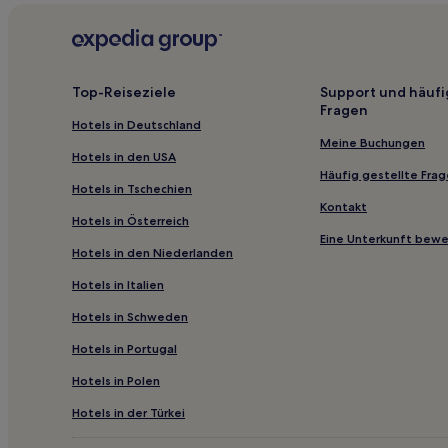
können
zusätzliche
Hotels nahe Abtei Santa Maria delle Moie
Bedingungen
Cassero Hotels
gelten.
Hotels nahe Rocca Roveresca
Top-Reiseziele
Support und häufi
Fragen
Hotels nahe Castello di Lanciano
Hotels in Deutschland
Hotels nahe Bahnhof Fabriano
Meine Buchungen
Hotels in den USA
Casa Montesecco Hotels
Häufig gestellte Fra
Hotels in Tschechien
Hotels nahe Monastero di San Silvestro
Kontakt
Hotels in Österreich
Ancona Hotels
Eine Unterkunft bew
Hotels in den Niederlanden
Hotels nahe Palazzo Buonaccorsi
Hotels in Italien
Fiuminata Hotels
Hotels in Schweden
Direttissima del Conero Hotels
Hotels in Portugal
Santa Lucia Hotels
Hotels in Polen
Sant'andrea Hotels
Isola Hotels
Hotels in der Türkei
Camerano Hotels