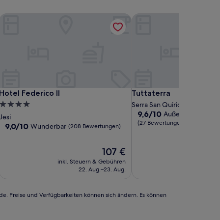
Hotel Federico II
Tuttaterra
Hotel Federico II
Tuttaterra
Hotel Federico II
Tuttaterra
4.0-
Serra San Quirico
9.6
9,6/10
Außergewöhnlich
Sterne-
Jesi
von
(27 Bewertungen)
Unterkunft
9.0
9,0/10
Wunderbar
(208 Bewertungen)
10,
von
Außergewöhnlich,
10,
(27
Der
107 €
Wunderbar,
Bewertungen)
Preis
(208
inkl. Steuern & Gebühren
inkl. Steu
beträgt
Bewertungen)
22. Aug.–23. Aug.
19
107 €
rde. Preise und Verfügbarkeiten können sich ändern. Es können