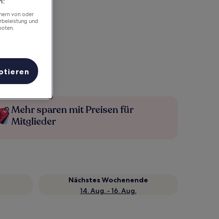
n:
chern von oder
rbeleistung und
boten.
ptieren
Mehr sparen mit Preisen für
Mitglieder
Nächstes Wochenende
14. Aug. - 16. Aug.