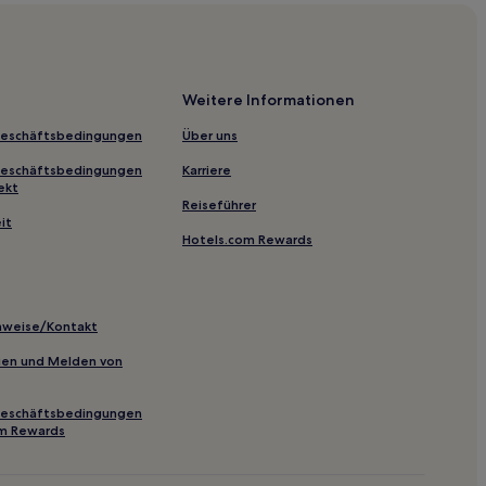
aro
Weitere Informationen
Geschäftsbedingungen
Über uns
telfidardo
Geschäftsbedingungen
Karriere
ekt
Reiseführer
it
Hotels.com Rewards
inweise/Kontakt
inien und Melden von
Geschäftsbedingungen
om Rewards