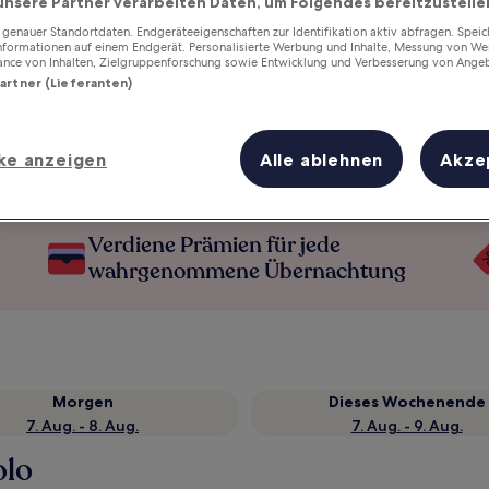
unsere Partner verarbeiten Daten, um Folgendes bereitzustelle
enauer Standortdaten. Endgeräteeigenschaften zur Identifikation aktiv abfragen. Spei
Informationen auf einem Endgerät. Personalisierte Werbung und Inhalte, Messung von We
ance von Inhalten, Zielgruppenforschung sowie Entwicklung und Verbesserung von Ange
Partner (Lieferanten)
ke anzeigen
Alle ablehnen
Akze
Verdiene Prämien für jede
wahrgenommene Übernachtung
Morgen
Dieses Wochenende
7. Aug. - 8. Aug.
7. Aug. - 9. Aug.
olo