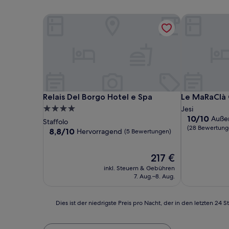
Relais Del Borgo Hotel e Spa
Le MaRaClà 
Relais Del Borgo Hotel e Spa
Le MaRaClà 
Relais Del Borgo Hotel e Spa
Le MaRaClà 
4.0-
Jesi
10.0
10/10
Auße
Sterne-
Staffolo
von
(28 Bewertung
Unterkunft
8.8
8,8/10
Hervorragend
(5 Bewertungen)
10,
von
Außergewöhn
10,
(28
Der
217 €
Hervorragend,
Bewertunge
Preis
(5
inkl. Steuern & Gebühren
beträgt
Bewertungen)
7. Aug.–8. Aug.
217 €
Dies
Dies ist der niedrigste Preis pro Nacht, der in den letzten 
ist
der