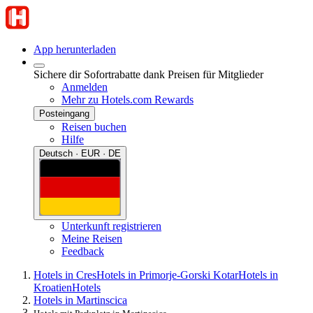
App herunterladen
Sichere dir Sofortrabatte dank Preisen für Mitglieder
Anmelden
Mehr zu Hotels.com Rewards
Posteingang
Reisen buchen
Hilfe
Deutsch · EUR · DE
Unterkunft registrieren
Meine Reisen
Feedback
Hotels in Cres
Hotels in Primorje-Gorski Kotar
Hotels in
Kroatien
Hotels
Hotels in Martinscica