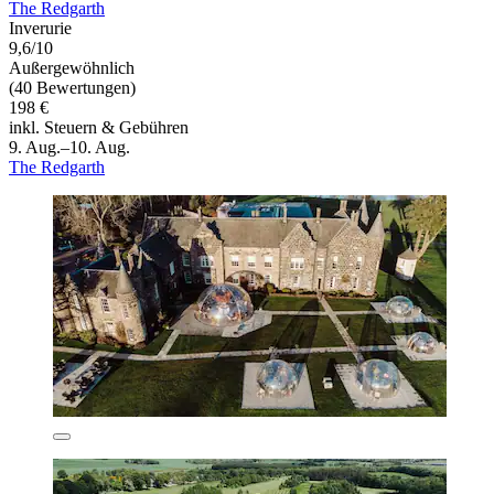
The Redgarth
Inverurie
9,6/10
Außergewöhnlich
(40 Bewertungen)
198 €
inkl. Steuern & Gebühren
9. Aug.–10. Aug.
The Redgarth