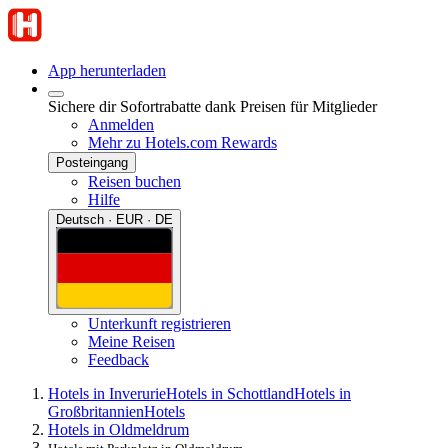
App herunterladen
Sichere dir Sofortrabatte dank Preisen für Mitglieder
Anmelden
Mehr zu Hotels.com Rewards
Posteingang
Reisen buchen
Hilfe
Deutsch · EUR · DE
Unterkunft registrieren
Meine Reisen
Feedback
Hotels in Inverurie
Hotels in Schottland
Hotels in
Großbritannien
Hotels
Hotels in Oldmeldrum