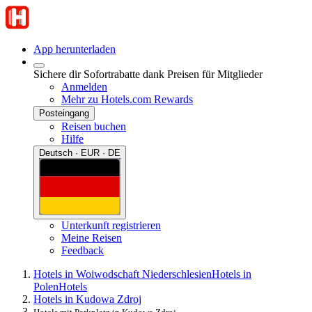
App herunterladen
Sichere dir Sofortrabatte dank Preisen für Mitglieder
Anmelden
Mehr zu Hotels.com Rewards
Posteingang
Reisen buchen
Hilfe
Deutsch · EUR · DE
Unterkunft registrieren
Meine Reisen
Feedback
Hotels in Woiwodschaft Niederschlesien
Hotels in
Polen
Hotels
Hotels in Kudowa Zdroj