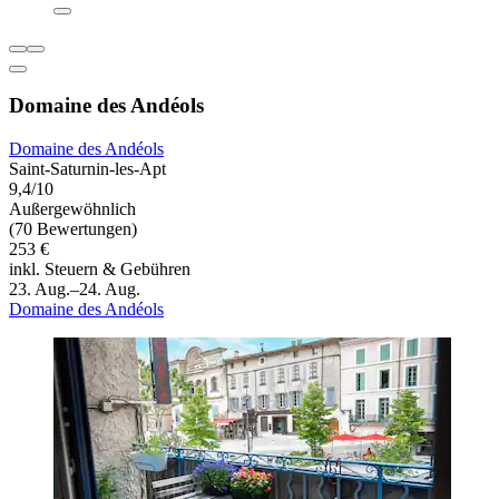
Domaine des Andéols
Domaine des Andéols
Saint-Saturnin-les-Apt
9,4/10
Außergewöhnlich
(70 Bewertungen)
253 €
inkl. Steuern & Gebühren
23. Aug.–24. Aug.
Domaine des Andéols