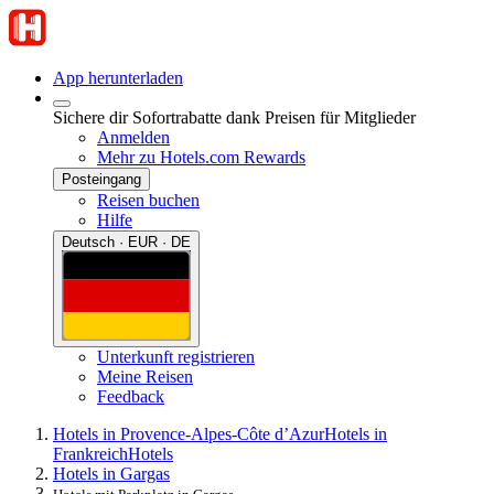
App herunterladen
Sichere dir Sofortrabatte dank Preisen für Mitglieder
Anmelden
Mehr zu Hotels.com Rewards
Posteingang
Reisen buchen
Hilfe
Deutsch · EUR · DE
Unterkunft registrieren
Meine Reisen
Feedback
Hotels in Provence-Alpes-Côte d’Azur
Hotels in
Frankreich
Hotels
Hotels in Gargas