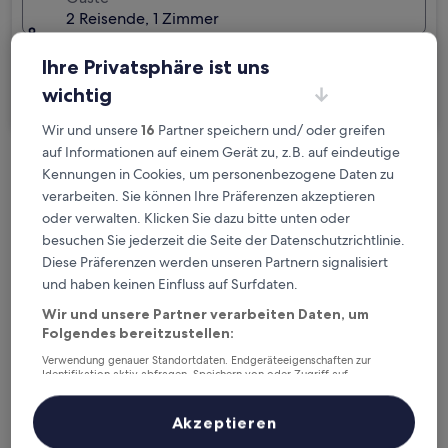
2 Reisende, 1 Zimmer
Ich reise geschäftlich
Ihre Privatsphäre ist uns
wichtig
Suchen
Wir und unsere
16
Partner speichern und/ oder greifen
auf Informationen auf einem Gerät zu, z.B. auf eindeutige
Kostenlose Stornierung bei
Kennungen in Cookies, um personenbezogene Daten zu
verarbeiten. Sie können Ihre Präferenzen akzeptieren
Planänderungen
oder verwalten. Klicken Sie dazu bitte unten oder
besuchen Sie jederzeit die Seite der Datenschutzrichtlinie.
Verdiene Prämien für jede
Diese Präferenzen werden unseren Partnern signalisiert
wahrgenommene Übernachtung
und haben keinen Einfluss auf Surfdaten.
Wir und unsere Partner verarbeiten Daten, um
Mehr sparen mit Preisen für Mitglieder
Folgendes bereitzustellen:
Verwendung genauer Standortdaten. Endgeräteeigenschaften zur
Identifikation aktiv abfragen. Speichern von oder Zugriff auf
Informationen auf einem Endgerät. Personalisierte Werbung und
Inhalte, Messung von Werbeleistung und der Performance von Inhalten,
Überprüfe die Preise für diese Daten
Zielgruppenforschung sowie Entwicklung und Verbesserung von
Akzeptieren
Angeboten.