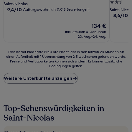
2.5-
Sterne-
Saint-Nicolas
Sterne-
Unterkunft
9.4
9,4/10
Außergewöhnlich
(1.018 Bewertungen)
Saint-Nicola
von
Unterkunf
8.6
8,6/10
H
10,
von
Außergewöhnlich,
Der
134 €
10,
(1.018
Preis
Hervorrag
inkl. Steuern & Gebühren
Bewertungen)
beträgt
(1.937
23. Aug.–24. Aug.
134 €
Bewertun
Dies
Dies ist der niedrigste Preis pro Nacht, der in den letzten 24 Stunden für
einen Aufenthalt mit 1 Übernachtung von 2 Erwachsenen gefunden wurde.
ist
Preise und Verfügbarkeiten können sich ändern. Es können zusätzliche
der
Bedingungen gelten.
niedrigste
Preis
Weitere Unterkünfte anzeigen
pro
Nacht,
der
in
den
letzten
Top-Sehenswürdigkeiten in
24 Stunden
Saint-Nicolas
für
einen
Aufenthalt
mit