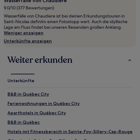
Wasserfälle von Chaudiere
1 Übernachtung
9.0/10 (377 Bewertungen)
von
Wasserfälle von Chaudiere ist bei deinen Erkundungstouren in
2 Erwachsenen
Saint-Nicolas definitiv einen Fotostopp wert. Auch die idyllische
gefunden
Lage am Fluss findet bei unseren Reisenden großen Anklang.
wurde.
Weniger anzeigen
Preise
und
Unterkünfte anzeigen
Verfügbarkeiten
können
sich
Weiter erkunden
ändern.
Es
können
zusätzliche
Unterkünfte
Bedingungen
gelten.
B&B in Québec City
Ferienwohnungen in Québec City
Aparthotels in Québec City
B&B in Québec
Hotels mit Fitnessbereich in Sainte-Foy-Sillery-Cap-Rouge