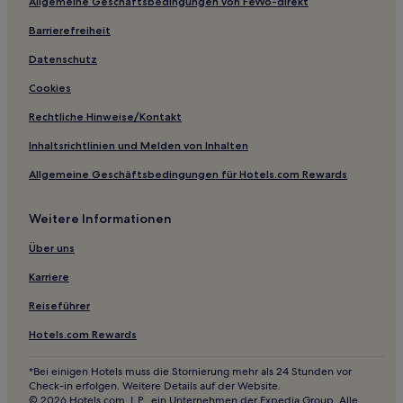
Allgemeine Geschäftsbedingungen von FeWo-direkt
Hotels nahe Centre Vidéotron
Barrierefreiheit
Regionale Grafschaftsgemeinde Portneuf: Hotels
Cap-Rouge: Hotels
Datenschutz
Hotels nahe Hôpital du Saint-Sacrement
Cookies
Québec: Hotels
Rechtliche Hinweise/Kontakt
Hotels nahe Samuel-de-Champlain-Promenade
Inhaltsrichtlinien und Melden von Inhalten
Hotels nahe Montmorency Fall
Allgemeine Geschäftsbedingungen für Hotels.com Rewards
Saint-Redempteur: Hotels
Weitere Informationen
Hotels nahe Palais Montcalm
Sainte-Foy-Sillery-Cap-Rouge: Hotels
Über uns
L'île-D'orléans: Hotels
Karriere
Sillery: Hotels
Reiseführer
Shannon Hotels
Hotels.com Rewards
Inverness Hotels
*Bei einigen Hotels muss die Stornierung mehr als 24 Stunden vor
Regionale Grafschaftsgemeinde L'Érable: Hotels
Check-in erfolgen. Weitere Details auf der Website.
© 2026 Hotels.com, L.P., ein Unternehmen der Expedia Group. Alle