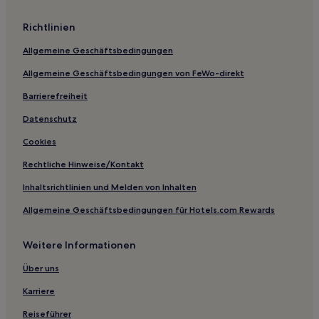
Hamilton Hotels
Richtlinien
Hotels mit Parkplatz in Lanark
Allgemeine Geschäftsbedingungen
Haustierfreundliche in Lanark
Allgemeine Geschäftsbedingungen von FeWo-direkt
3-Sterne-Hotels in Lanark
Barrierefreiheit
Lanark Hotels
Carluke Hotels
Datenschutz
Hotels mit Parkplatz in Biggar
Cookies
Haustierfreundliche in Biggar
Rechtliche Hinweise/Kontakt
3-Sterne-Hotels in Biggar
Inhaltsrichtlinien und Melden von Inhalten
Strathaven Hotels
Allgemeine Geschäftsbedingungen für Hotels.com Rewards
Cottages in Biggar
Weitere Informationen
3-Sterne-Hotels in East Kilbride
3-Sterne-Hotels in Larkhall
Über uns
Business in Biggar
Karriere
Familien in Biggar
Reiseführer