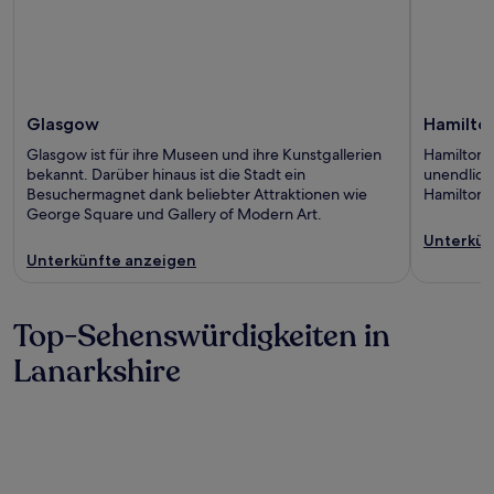
Glasgow
Hamilto
Glasgow ist für ihre Museen und ihre Kunstgallerien
Hamilton i
bekannt. Darüber hinaus ist die Stadt ein
unendlich
Besuchermagnet dank beliebter Attraktionen wie
Hamilton 
George Square und Gallery of Modern Art.
Unterkün
Unterkünfte anzeigen
Top-Sehenswürdigkeiten in
Lanarkshire