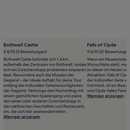
Bothwell Castle
Falls of Clyde
8.8/10 (3 Bewertungen)
9.6/10 (21 Bewertungen
Bothwell Castle befindet sich 1,4 km
Wenn ein Museumsbesu
außerhalb des Zentrums von Bothwell, sodass
Wunschliste steht, mac
sich ein Zwischenstopp problemlos einplanen
zu dieser im Herzen vo
lässt. Bewundere auch die Museen der
Attraktion: Falls of Cl
Gegend – der ideale Auftakt für deine Tour
der kulturellen Seite v
entlang der kulturellen Sehenswürdigkeiten
möchtest, ist ein Besuch
der Gegend. Verbringe den Nachmittag mit
und Clyde Valley Famil
einem gemütlichen Spaziergang und plane
Weniger anzeigen
den einen oder anderen Zwischenstopp in
den zahlreichen Geschäften und Restaurants
ein, die sich hier aneinanderreihen.
Weniger anzeigen