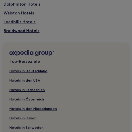
Dolphinton Hotels
Walston Hotels
Leadhills Hotels
Braidwood Hotels
Coulter Hotels
Lesmahagow Hotels
Blantyre Hotels
Top-Reiseziele
Stonehouse Hotels
Hotels in Deutschland
Lamington Hotels
Hotels in den USA
Carstairs Hotels
Hotels in Tschechien
Covington Hotels
Hotels in Österreich
Crawford Hotels
Hotels in den Niederlanden
Glassford Hotels
Hotels in Italien
Abington Hotels
Uddingston Hotels
Hotels in Schweden