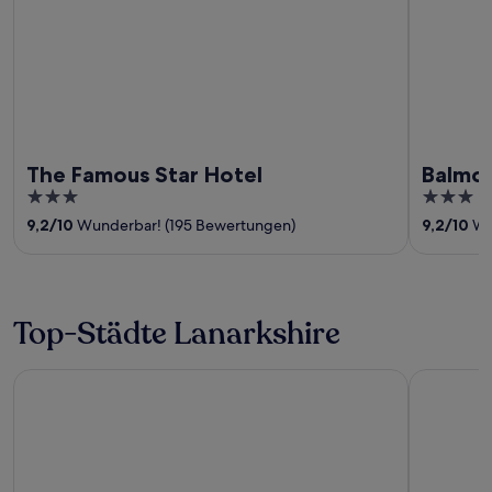
The Famous Star Hotel
Balmor
3
3
out
out
9,2
/
10
Wunderbar! (195 Bewertungen)
9,2
/
10
Wu
of
of
5
5
Top-Städte Lanarkshire
Glasgow
Hamilton