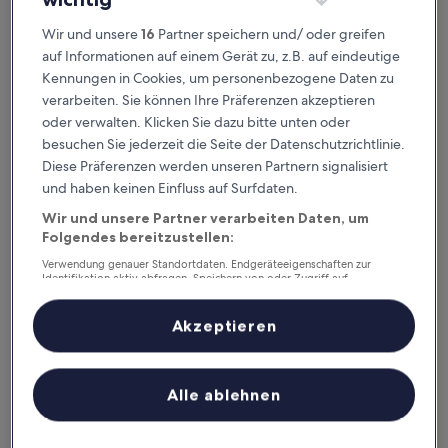
Heute
Morgen
6. Aug. - 7. Aug.
7. Aug. - 8. Aug.
Wir und unsere
16
Partner speichern und/ oder greifen
Dieses Wochenende
Nächstes Wochenende
auf Informationen auf einem Gerät zu, z.B. auf eindeutige
7. Aug. - 9. Aug.
14. Aug. - 16. Aug.
Kennungen in Cookies, um personenbezogene Daten zu
Lanarkshire – wo
verarbeiten. Sie können Ihre Präferenzen akzeptieren
oder verwalten. Klicken Sie dazu bitte unten oder
übernachten?
besuchen Sie jederzeit die Seite der Datenschutzrichtlinie.
Diese Präferenzen werden unseren Partnern signalisiert
Hotels mit Parkplatz: Top-
und haben keinen Einfluss auf Surfdaten.
Optionen in Glasgow
Wir und unsere Partner verarbeiten Daten, um
Folgendes bereitzustellen:
The Social Hub Glasgow
Sherbrook
Verwendung genauer Standortdaten. Endgeräteeigenschaften zur
Identifikation aktiv abfragen. Speichern von oder Zugriff auf
Informationen auf einem Endgerät. Personalisierte Werbung und
Inhalte, Messung von Werbeleistung und der Performance von Inhalten,
Zielgruppenforschung sowie Entwicklung und Verbesserung von
Akzeptieren
Angeboten.
Liste der Partner (Lieferanten)
Alle ablehnen
The Social Hub Glasgow
Sherbr