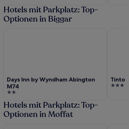
of
out
Hotels mit Parkplatz: Top-
5
of
5
Optionen in Biggar
Days Inn by Wyndham Abington M74
Tinto Hote
Days Inn by Wyndham Abington
Tinto 
3
M74
out
2
of
out
Hotels mit Parkplatz: Top-
5
of
5
Optionen in Moffat
The Famous Star Hotel
Balmoral 