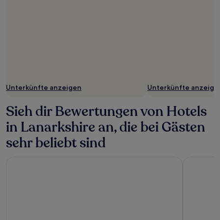
Unterkünfte anzeigen
Unterkünfte anzeige
Sieh dir Bewertungen von Hotels
in Lanarkshire an, die bei Gästen
sehr beliebt sind
Point A Edinburgh Haymarket
Holiday I