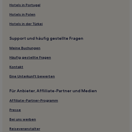
Hotels mit Parkplatz in East Kilbride
Hotels in Portugal
Haustierfreundliche in East Kilbride
Hotels in Polen
Ferienwohnungen in East Kilbride
Hotels in der Türkei
Business in East Kilbride
Support und häufig gestellte Fragen
East Kilbride Hotels
Meine Buchungen
Quothquan Hotels
Symington Hotels
Häufig gestellte Fragen
High Blantyre Hotels
Kontakt
Cambuslang Hotels
Eine Unterkunft bewerten
Rosebank Hotels
Für Anbieter, Affliliate-Partner und Medien
Hotels mit Parkplatz in Larkhall
Affiliate-Partner-Programm
Larkhall Hotels
Presse
Hotels mit Parkplatz in Hamilton
Ferienwohnungen in Hamilton
Bei uns werben
3-Sterne-Hotels in Hamilton
Reiseveranstalter