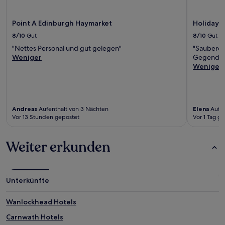
Point A Edinburgh Haymarket
Holiday 
8/10
Gut
8/10
Gut
"Nettes Personal und gut gelegen"
"Sauberes
Weniger
Gegend"
Weniger
Andreas
Aufenthalt von 3 Nächten
Elena
Aufen
Vor 13 Stunden gepostet
Vor 1 Tag g
Weiter erkunden
Unterkünfte
Wanlockhead Hotels
Carnwath Hotels