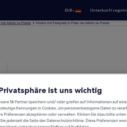
•
EUR
Unterkunft registr
s-de-Mollo-la-Preste
Hotels mit Parkplatz in Prats-de-Mollo-la-Preste
 Privatsphäre ist uns wichtig
nsere
16
Partner speichern und/ oder greifen auf Informationen auf ein
eindeutige Kennungen in Cookies, um personenbezogene Daten zu verarb
e Präferenzen akzeptieren oder verwalten. Klicken Sie dazu bitte unten
ie jederzeit die Seite der Datenschutzrichtlinie. Diese Präferenzen we
ignalisiert und haben keinen Einfluss auf Surfdaten.