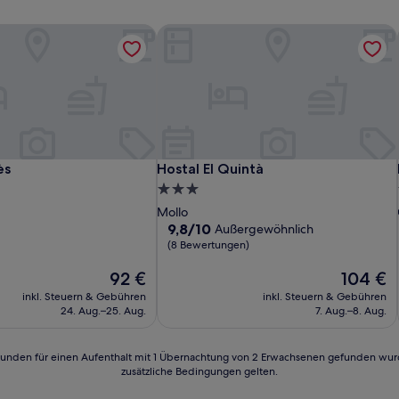
s
Hostal El Quintà
s
Hostal El Quintà
ès
Hostal El Quintà
3.0-
Sterne-
Mollo
Unterkunft
9.8
9,8/10
Außergewöhnlich
von
(8 Bewertungen)
10,
Der
Außergewöhnlich,
Der
92 €
104 €
Preis
(8
Preis
inkl. Steuern & Gebühren
inkl. Steuern & Gebühren
beträgt
Bewertungen)
beträgt
24. Aug.–25. Aug.
7. Aug.–8. Aug.
92 €
104 €
24 Stunden für einen Aufenthalt mit 1 Übernachtung von 2 Erwachsenen gefunden wu
zusätzliche Bedingungen gelten.