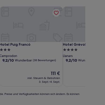
Hotel Puig Francó
Hotel Grèvol Spa
Hotel Puig Francó
Hotel Grèvol Spa
Hotel Puig Francó
Hotel Grèvol Spa
3.0-
4.0-
Sterne-
Sterne-
Camprodon
Llanars
Unterkunft
Unterkunft
9.2
9.2
9,2/10
9,2/10
Wunderbar
Wunderbar
(38 Bewertungen)
(149 B
von
von
10,
10,
Wunderbar,
Der
Wunderbar,
111 €
(38
Preis
(149
inkl. Steuern & Gebühren
inkl. Steu
Bewertungen)
beträgt
Bewertungen)
3. Sept.–4. Sept.
30
111 €
rde. Preise und Verfügbarkeiten können sich ändern. Es können