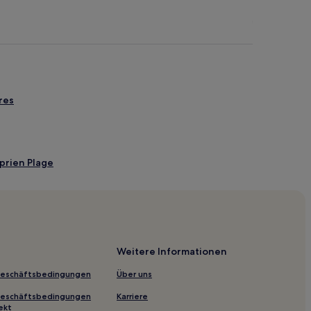
res
prien Plage
lage
s-Orientales
Weitere Informationen
n-Roussillon
Geschäftsbedingungen
Über uns
-Via
Geschäftsbedingungen
Karriere
ekt