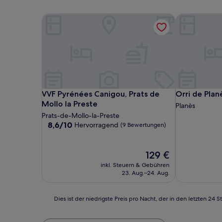
VVF Pyrénées Canigou, Prats de Mollo la Preste
Orri de Planè
VVF Pyrénées Canigou, Prats de Mollo la Preste
Orri de Planè
VVF Pyrénées Canigou, Prats de
Orri de Plan
Mollo la Preste
Planès
Prats-de-Mollo-la-Preste
8.6
8,6/10
Hervorragend
(9 Bewertungen)
von
10,
Hervorragend,
Der
129 €
(9
Preis
inkl. Steuern & Gebühren
Bewertungen)
beträgt
23. Aug.–24. Aug.
129 €
Dies
Dies ist der niedrigste Preis pro Nacht, der in den letzten 
ist
der