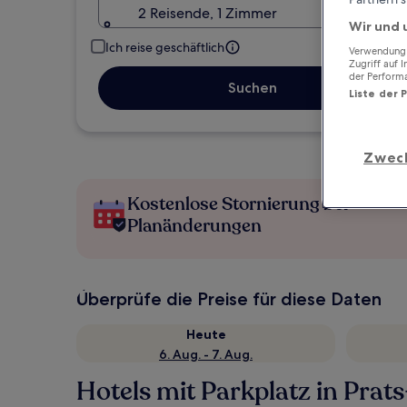
2 Reisende, 1 Zimmer
Wir und 
Ich reise geschäftlich
Verwendung g
Zugriff auf 
der Perform
Suchen
Liste der 
Zwec
Kostenlose Stornierung bei
Planänderungen
Überprüfe die Preise für diese Daten
Heute
6. Aug. - 7. Aug.
Hotels mit Parkplatz in Prat