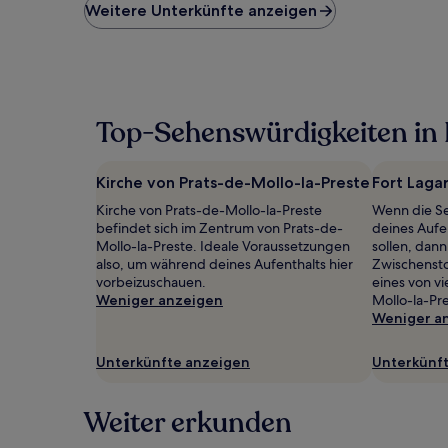
niedrigste
Weitere Unterkünfte anzeigen
Preis
pro
Nacht,
der
in
den
Top-Sehenswürdigkeiten in 
letzten
24 Stunden
für
Kirche von Prats-de-Mollo-la-Preste
Fort Laga
einen
Aufenthalt
Kirche von Prats-de-Mollo-la-Preste
Wenn die S
mit
befindet sich im Zentrum von Prats-de-
deines Aufe
1 Übernachtung
Mollo-la-Preste. Ideale Voraussetzungen
sollen, dan
von
also, um während deines Aufenthalts hier
Zwischensto
2 Erwachsenen
vorbeizuschauen.
eines von v
gefunden
Weniger anzeigen
Mollo-la-Pre
wurde.
Weniger a
Preise
und
Unterkünfte anzeigen
Unterkünf
Verfügbarkeiten
können
sich
Weiter erkunden
ändern.
Es