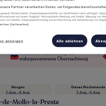
unsere Partner verarbeiten Daten, um Folgendes bereitzustelle
enauer Standortdaten. Endgeräteeigenschaften zur Identifikation aktiv abfragen. Spei
Informationen auf einem Endgerät. Personalisierte Werbung und Inhalte, Messung von We
ance von Inhalten, Zielgruppenforschung sowie Entwicklung und Verbesserung von Ange
Partner (Lieferanten)
ke anzeigen
Alle ablehnen
Akze
Verdiene Prämien für jede
wahrgenommene Übernachtung
Morgen
Dieses Wochenende
7. Aug. - 8. Aug.
7. Aug. - 9. Aug.
s-de-Mollo-la-Preste