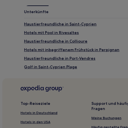
können
zusätzliche
Unterkünfte
Bedingungen
gelten.
Haustierfreundliche in Saint-Cyprien
Hotels mit Pool in Rivesaltes
Haustierfreundliche in Collioure
Hotels mit inbegriffenem Frühstück in Perpignan
Haustierfreundliche in Port-Vendres
Golf in Saint-Cyprien Plage
Hotels mit Wellnessbereich in Saint-Cyprien Plage
Familien in Leucate
Hotels mit Parkplatz in Canet-Plage
Haustierfreundliche in Pyrénées-Orientales
Top-Reiseziele
Support und häufi
Fragen
Hotels mit Pool in Pyrénées-Orientales
Hotels in Deutschland
Hotels mit Pool in Canet-en-Roussillon
Meine Buchungen
Hotels in den USA
Haustierfreundliche in Argelès-sur-Mer
Häufig gestellte Fra