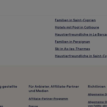
Familien in Saint-Cyprien
Hotels mit Pool in Collioure
Haustierfreundliche in Le Barca
Familien in Perpignan
Ski in Ax-les-Thermes
Haustierfreundliche in Saint-Cy
Hotels mit Pool in Leucate
Haustierfreundliche in Canet-P
Familien in Canet-Plage
Hotels mit Parkplatz in Pyrénée
g gestellte
Für Anbieter, Affliliate-Partner
Richtlinien
und Medien
Haustierfreundliche in Canet-e
Allgemeine 
Familien in Font-Romeu-Odeillo
Affiliate-Partner-Programm
Allgemeine 
Luxus in Argelès-sur-Mer
von FeWo-dir
gen
Presse