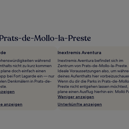
Prats-de-Mollo-la-Preste
rde
Inextremis Aventura
ehenswürdigkeiten während
Inextremis Aventura befindet sich im
nthalts nicht zu kurz kommen
Zentrum von Prats-de-Mollo-la-Preste.
n plane doch einfach einen
Ideale Voraussetzungen also, um währ
pp bei Fort Lagarde ein — nur
deines Aufenthalts hier vorbeizuschaue
ielen Denkmälern in Prats-de-
Wenn du dir die Parks in Prats-de-Mollo
ste.
Preste nicht entgehen lassen möchtest,
nzeigen
plane einen Ausflug hierhin ein: Molló P
Weniger anzeigen
te anzeigen
Unterkünfte anzeigen