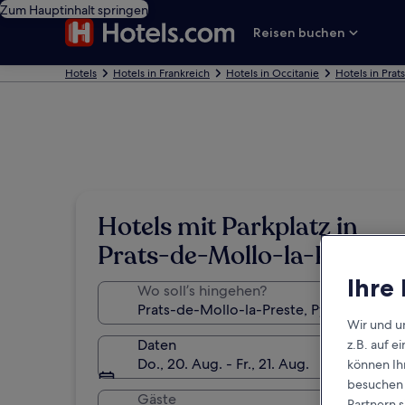
Zum Hauptinhalt springen
Reisen buchen
Hotels
Hotels in Frankreich
Hotels in Occitanie
Hotels in Prat
Hotels mit Parkplatz in
Prats-de-Mollo-la-Preste
Ihre
Wo soll’s hingehen?
Wir und u
Daten
z.B. auf 
Do., 20. Aug. - Fr., 21. Aug.
können Ihr
besuchen S
Gäste
Partnern s