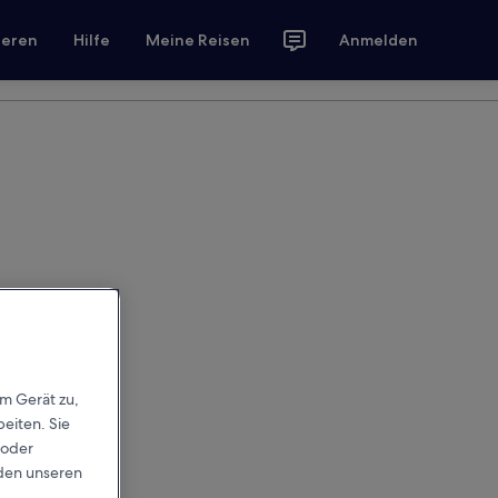
ieren
Hilfe
Meine Reisen
Anmelden
em Gerät zu,
eiten. Sie
 oder
rden unseren