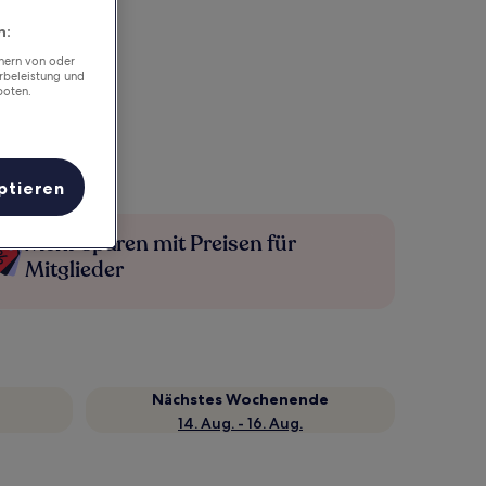
n:
chern von oder
rbeleistung und
boten.
ptieren
Mehr sparen mit Preisen für
Mitglieder
Nächstes Wochenende
14. Aug. - 16. Aug.