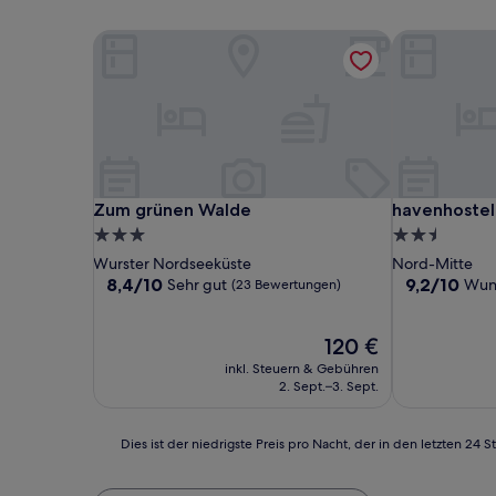
Zum grünen Walde
havenhostel
Zum grünen Walde
havenhostel
Zum grünen Walde
havenhoste
3.0-
2.5-
Sterne-
Sterne-
Wurster Nordseeküste
Nord-Mitte
Unterkunft
Unterkunft
8.4
9.2
8,4/10
9,2/10
Sehr gut
Wun
(23 Bewertungen)
von
von
10,
10,
Sehr
Der
Wunderbar,
120 €
gut,
Preis
(52
inkl. Steuern & Gebühren
(23
beträgt
Bewertunge
2. Sept.–3. Sept.
Bewertungen)
120 €
Dies
Dies ist der niedrigste Preis pro Nacht, der in den letzten 
ist
der