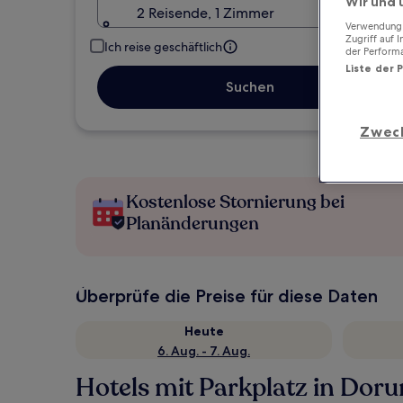
Wir und 
2 Reisende, 1 Zimmer
Verwendung g
Zugriff auf 
Ich reise geschäftlich
der Perform
Liste der 
Suchen
Zwec
Kostenlose Stornierung bei
Planänderungen
Überprüfe die Preise für diese Daten
Heute
6. Aug. - 7. Aug.
Hotels mit Parkplatz in Dor