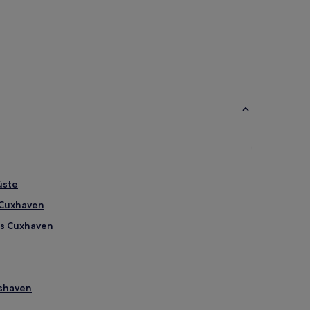
üste
 Cuxhaven
is Cuxhaven
mshaven