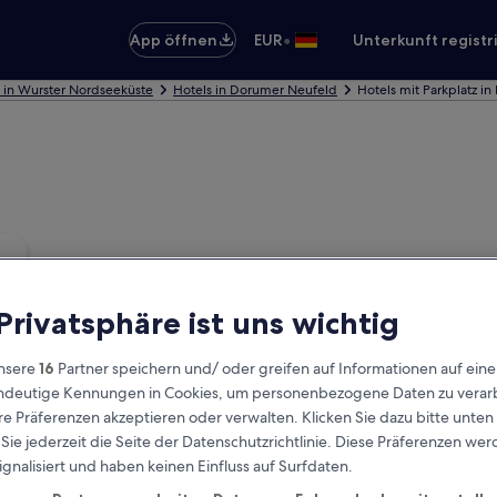
•
App öffnen
EUR
Unterkunft registr
 in Wurster Nordseeküste
Hotels in Dorumer Neufeld
Hotels mit Parkplatz i
 Privatsphäre ist uns wichtig
nsere
16
Partner speichern und/ oder greifen auf Informationen auf ein
eindeutige Kennungen in Cookies, um personenbezogene Daten zu verarb
e Präferenzen akzeptieren oder verwalten. Klicken Sie dazu bitte unten
ie jederzeit die Seite der Datenschutzrichtlinie. Diese Präferenzen we
ignalisiert und haben keinen Einfluss auf Surfdaten.