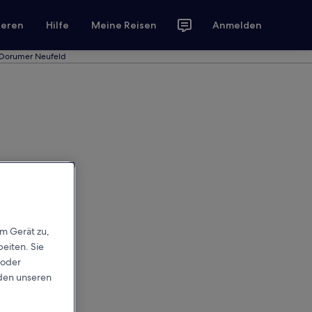
ieren
Hilfe
Meine Reisen
Anmelden
n Dorumer Neufeld
em Gerät zu,
eiten. Sie
 oder
rden unseren