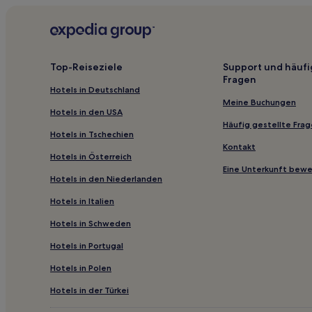
können
zusätzliche
Haustierfreundliche in Butjadingen
Bedingungen
Familien in Döse
gelten.
Haustierfreundliche in Döse
Top-Reiseziele
Support und häufi
Fragen
Hotels mit Pool in Elbe-Weser
Hotels in Deutschland
Hotels mit Küchenzeile in Otterndorf
Meine Buchungen
Hotels in den USA
Familien in Sahlenburg
Häufig gestellte Fra
Hotels in Tschechien
Familien in Nordseeküste
Kontakt
Hotels in Österreich
Haustierfreundliche in Nordseeküste
Eine Unterkunft bew
Hotels in den Niederlanden
Haustierfreundliche in Norderteil
Hotels in Italien
Business in Cuxhaven
Hotels in Schweden
Heise Hotels
Hotels in Portugal
Hotels nahe UNESCO-Weltnaturerbe Wattenmeer
Hotels in Polen
Hotels nahe Watt ́n Bad Beach
Brink Hotels
Hotels in der Türkei
Accum Hotels