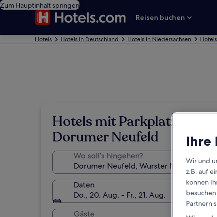
Zum Hauptinhalt springen
Reisen buchen
Hotels
Hotels in Deutschland
Hotels in Niedersachsen
Hotels
Hotels mit Parkplatz in
Dorumer Neufeld
Ihre
Wo soll’s hingehen?
Wir und u
z.B. auf 
können Ihr
Daten
besuchen S
Do., 20. Aug. - Fr., 21. Aug.
Partnern s
Gäste