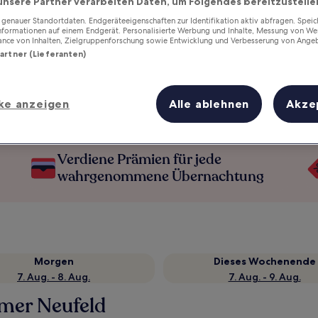
unsere Partner verarbeiten Daten, um Folgendes bereitzustelle
enauer Standortdaten. Endgeräteeigenschaften zur Identifikation aktiv abfragen. Spei
Informationen auf einem Endgerät. Personalisierte Werbung und Inhalte, Messung von We
ance von Inhalten, Zielgruppenforschung sowie Entwicklung und Verbesserung von Ange
Partner (Lieferanten)
ke anzeigen
Alle ablehnen
Akze
Verdiene Prämien für jede
wahrgenommene Übernachtung
Morgen
Dieses Wochenende
7. Aug. - 8. Aug.
7. Aug. - 9. Aug.
umer Neufeld