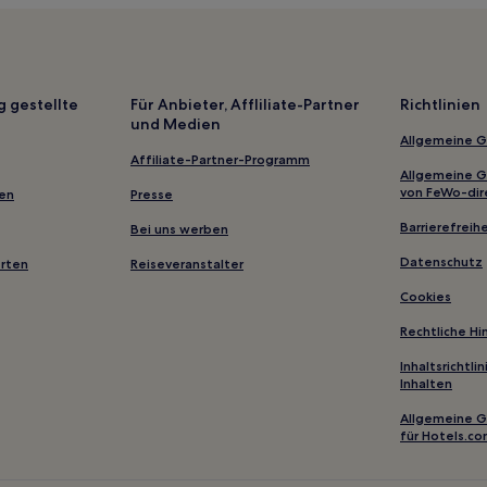
Hotels mit Pool in Döse
Hotels mit Fitnessbereich in Dö
Familien in Duhnen
g gestellte
Für Anbieter, Affliliate-Partner
Richtlinien
und Medien
Familien in Otterndorf
Allgemeine 
Haustierfreundliche in Sahlenb
Affiliate-Partner-Programm
Allgemeine 
Haustierfreundliche in Nordse
von FeWo-dir
gen
Presse
Hotels mit Pool in Nordseeküst
Barrierefreihe
Bei uns werben
Hotels mit Parkplatz in Nordse
Datenschutz
erten
Reiseveranstalter
Familien in Norderteil
Cookies
Familien in Cuxhaven
Rechtliche H
Wangerland Hotels
Inhaltsrichtl
Inhalten
Büttel Hotels
Allgemeine 
Kaisershof Hotels
für Hotels.c
Wilhelmshaven Hotels
Lunestedt Hotels