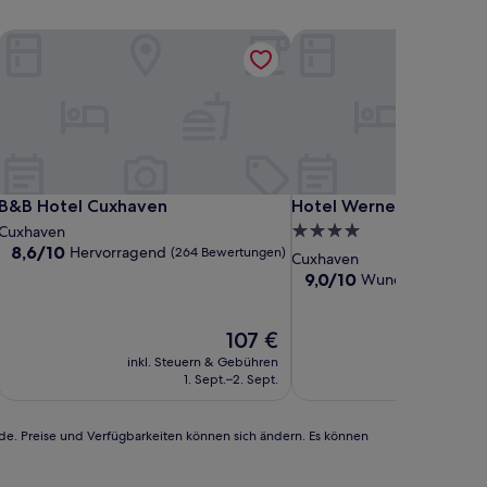
B&B Hotel Cuxhaven
Hotel Wernerwald
B&B Hotel Cuxhaven
Hotel Wernerwald
B&B Hotel Cuxhaven
Hotel Wernerwald
4.0-
Cuxhaven
8.6
8,6/10
Hervorragend
(264 Bewertungen)
Sterne-
Cuxhaven
von
Unterkunft
9.0
9,0/10
Wunderbar
(4 Bew
10,
von
Hervorragend,
10,
(264
Der
Wunderbar,
107 €
Bewertungen)
Preis
(4
inkl. Steuern & Gebühren
inkl. Steu
beträgt
Bewertungen)
1. Sept.–2. Sept.
23.
107 €
rde. Preise und Verfügbarkeiten können sich ändern. Es können