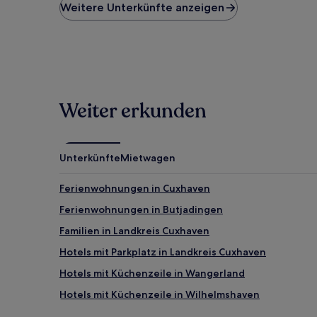
niedrigste
Weitere Unterkünfte anzeigen
Preis
pro
Nacht,
der
in
den
letzten
Weiter erkunden
24 Stunden
für
einen
Aufenthalt
mit
Unterkünfte
Mietwagen
1 Übernachtung
von
Ferienwohnungen in Cuxhaven
2 Erwachsenen
gefunden
Ferienwohnungen in Butjadingen
wurde.
Familien in Landkreis Cuxhaven
Preise
und
Hotels mit Parkplatz in Landkreis Cuxhaven
Verfügbarkeiten
können
Hotels mit Küchenzeile in Wangerland
sich
Hotels mit Küchenzeile in Wilhelmshaven
ändern.
Es
Familien in Wilhelmshaven