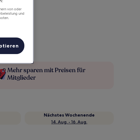
n:
chern von oder
rbeleistung und
boten.
ptieren
Mehr sparen mit Preisen für
Mitglieder
Nächstes Wochenende
14. Aug. - 16. Aug.