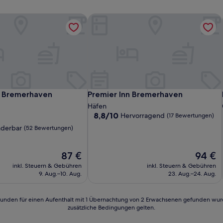
 Bremerhaven
Premier Inn Bremerhaven
 Bremerhaven
Premier Inn Bremerhaven
l Bremerhaven
Premier Inn Bremerhaven
Häfen
8.8
8,8/10
Hervorragend
(17 Bewertungen)
von
derbar
(52 Bewertungen)
10,
Hervorragend,
(17
Der
Der
87 €
94 €
Bewertungen)
Preis
Preis
inkl. Steuern & Gebühren
inkl. Steuern & Gebühren
n)
beträgt
beträgt
9. Aug.–10. Aug.
23. Aug.–24. Aug.
87 €
94 €
24 Stunden für einen Aufenthalt mit 1 Übernachtung von 2 Erwachsenen gefunden wu
zusätzliche Bedingungen gelten.