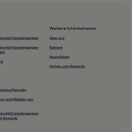
se
Weitere Informationen
Geschäftsbedingungen
Über uns
urg
Geschäftsbedingungen
Karriere
ebad Burhave
ekt
Reiseführer
e
it
Hotels.com Rewards
eküste
inweise/Kontakt
inien und Melden von
Geschäftsbedingungen
om Rewards