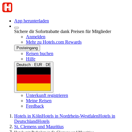
App herunterladen
Sichere dir Sofortrabatte dank Preisen für Mitglieder
Anmelden
Mehr zu Hotels.com Rewards
Posteingang
Reisen buchen
Hilfe
Deutsch · EUR · DE
Unterkunft registrieren
Meine Reisen
Feedback
Hotels in Köln
Hotels in Nordrhein-Westfalen
Hotels in
Deutschland
Hotels
St. Clemens und Mauritius