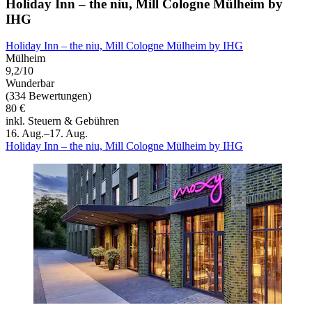
Holiday Inn – the niu, Mill Cologne Mülheim by
IHG
Holiday Inn – the niu, Mill Cologne Mülheim by IHG
Mülheim
9,2/10
Wunderbar
(334 Bewertungen)
80 €
inkl. Steuern & Gebühren
16. Aug.–17. Aug.
Holiday Inn – the niu, Mill Cologne Mülheim by IHG