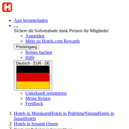
App herunterladen
Sichere dir Sofortrabatte dank Preisen für Mitglieder
Anmelden
Mehr zu Hotels.com Rewards
Posteingang
Reisen buchen
Hilfe
Deutsch · EUR · DE
Unterkunft registrieren
Meine Reisen
Feedback
Hotels in Murakami
Hotels in PräfekturNiigata
Hotels in
Japan
Hotels
Hotels in Senami Onsen