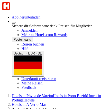
App herunterladen
Sichere dir Sofortrabatte dank Preisen für Mitglieder
Anmelden
Mehr zu Hotels.com Rewards
Posteingang
Reisen buchen
Hilfe
Deutsch · EUR · DE
Unterkunft registrieren
Meine Reisen
Feedback
Hotels in Póvoa de Varzim
Hotels in Porto Bezirk
Hotels in
Portugal
Hotels
Hotels in A Ver-o-Mar