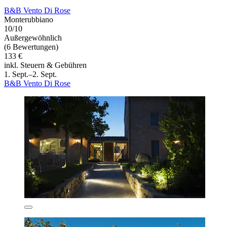
B&B Vento Di Rose
Monterubbiano
10/10
Außergewöhnlich
(6 Bewertungen)
133 €
inkl. Steuern & Gebühren
1. Sept.–2. Sept.
B&B Vento Di Rose