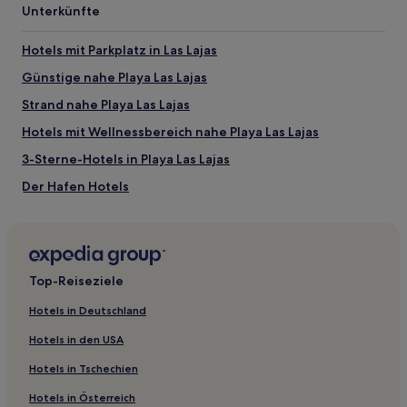
mit
Unterkünfte
1 Übernachtung
von
2 Erwachsenen
Hotels mit Parkplatz in Las Lajas
gefunden
Günstige nahe Playa Las Lajas
wurde.
Preise
Strand nahe Playa Las Lajas
und
Verfügbarkeiten
Hotels mit Wellnessbereich nahe Playa Las Lajas
können
3-Sterne-Hotels in Playa Las Lajas
sich
ändern.
Der Hafen Hotels
Es
können
Hotels nahe El Morro Negro Strand
zusätzliche
Lajas de Tolé Hotels
Bedingungen
gelten.
Remedios Hotels
Top-Reiseziele
Las Lajas Hotels
Hotels in Deutschland
Bella Vista Hotels
Hotels in den USA
Hotels nahe Playa Las Lajas
Hotels in Tschechien
San Félix: Hotels
Hotels in Österreich
Distrikt Remedios: Hotels