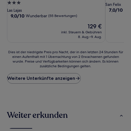
3.0-
Sterne-
San Felix
Sterne-
Unterkunft
7.0
7,0/10
Gut
Las Lajas
von
Unterkunft
9.0
9,0/10
Wunderbar
(55 Bewertungen)
10,
von
Der
Gut,
129 €
10,
Preis
(2
Wunderbar,
inkl. Steuern & Gebühren
beträgt
Bewertunge
(55
8. Aug.–9. Aug.
129 €
Bewertungen)
Dies
Dies ist der niedrigste Preis pro Nacht, der in den letzten 24 Stunden für
einen Aufenthalt mit 1 Übernachtung von 2 Erwachsenen gefunden
ist
wurde. Preise und Verfügbarkeiten können sich ändern. Es können
der
zusätzliche Bedingungen gelten.
niedrigste
Preis
Weitere Unterkünfte anzeigen
pro
Nacht,
der
in
den
letzten
24 Stunden
Weiter erkunden
für
einen
Aufenthalt