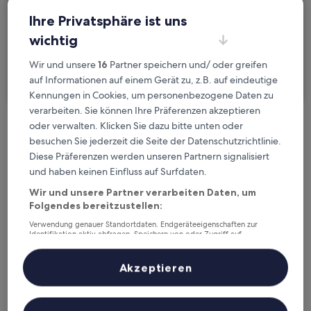
Gäste
Ihre Privatsphäre ist uns
2 Reisende, 1 Zimmer
wichtig
Ich reise geschäftlich
Wir und unsere
16
Partner speichern und/ oder greifen
auf Informationen auf einem Gerät zu, z.B. auf eindeutige
Suchen
Kennungen in Cookies, um personenbezogene Daten zu
verarbeiten. Sie können Ihre Präferenzen akzeptieren
oder verwalten. Klicken Sie dazu bitte unten oder
Kostenlose Stornierung bei
besuchen Sie jederzeit die Seite der Datenschutzrichtlinie.
Planänderungen
Diese Präferenzen werden unseren Partnern signalisiert
und haben keinen Einfluss auf Surfdaten.
Verdiene Prämien für jede
Wir und unsere Partner verarbeiten Daten, um
wahrgenommene Übernachtung
Folgendes bereitzustellen:
Verwendung genauer Standortdaten. Endgeräteeigenschaften zur
Identifikation aktiv abfragen. Speichern von oder Zugriff auf
Mehr sparen mit Preisen für Mitglieder
Informationen auf einem Endgerät. Personalisierte Werbung und
Inhalte, Messung von Werbeleistung und der Performance von Inhalten,
Zielgruppenforschung sowie Entwicklung und Verbesserung von
Akzeptieren
Angeboten.
Liste der Partner (Lieferanten)
Überprüfe die Preise für diese Daten