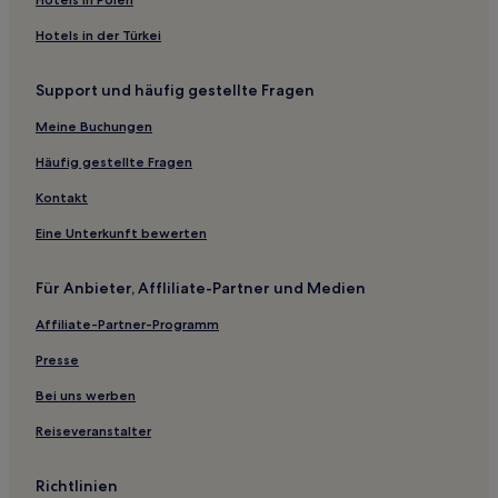
Ryokans in Strand Futatsu-game
Hotels in der Türkei
Business in PräfekturNiigata
Support und häufig gestellte Fragen
Ski in PräfekturNiigata
Meine Buchungen
Hotels mit Wellnessbereich in PräfekturNiigata
Häufig gestellte Fragen
Kontakt
Eine Unterkunft bewerten
Für Anbieter, Affliliate-Partner und Medien
Affiliate-Partner-Programm
Presse
Bei uns werben
Reiseveranstalter
Richtlinien