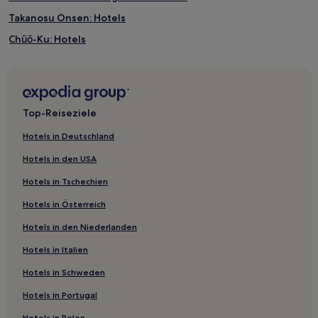
Takanosu Onsen: Hotels
Chūō-Ku: Hotels
Tagami Hotels
Präfekturniigata: Hotels
Iwamuro Onsen Hotels
Top-Reiseziele
Arakawa Hotels
Hotels in Deutschland
Hotels nahe Ojiyashi Sunplaza
Hotels in den USA
Hotels nahe Park Tsukioka Karion
Hotels in Tschechien
Kita-Ku: Hotels
Hotels in Österreich
Hotels nahe Zentrum Tsubame Sanjyochijyo Sangyosinko
Hotels in den Niederlanden
Sanjo Hotels
Hotels in Italien
Hotels nahe Geschichts- und Straßenmuseum von Sekikawa
Hotels nahe Feuerwerksmuseum Machinaka
Hotels in Schweden
Nishikan Bezirk: Hotels
Hotels in Portugal
Ryokans in PräfekturNiigata
Hotels in Polen