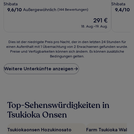
Sterne-
Sterne-
Shibata
Shibata
Unterkunft
Unterkunf
9.6
9.4
9,6/10
9,4/10
Außergewöhnlich
A
(144 Bewertungen)
von
von
Der
291 €
10,
10,
Preis
Außergewöhnlich,
Außergewö
18. Aug.–19. Aug.
beträgt
(144
(9
291 €
Bewertungen)
Bewertun
Dies
Dies ist der niedrigste Preis pro Nacht, der in den letzten 24 Stunden für
einen Aufenthalt mit 1 Übernachtung von 2 Erwachsenen gefunden wurde.
ist
Preise und Verfügbarkeiten können sich ändern. Es können zusätzliche
der
Bedingungen gelten.
niedrigste
Preis
Weitere Unterkünfte anzeigen
pro
Nacht,
der
in
den
letzten
24 Stunden
Top-Sehenswürdigkeiten in
für
einen
Tsukioka Onsen
Aufenthalt
mit
1 Übernachtung
Tsukiokaonsen Hozukinosato
Farm Tsukioka Waku
von