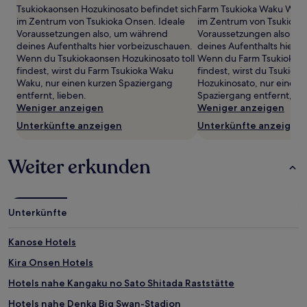
Tsukiokaonsen Hozukinosato befindet sich
Farm Tsukioka Waku Waku
2 Erwachsenen
im Zentrum von Tsukioka Onsen. Ideale
im Zentrum von Tsukioka 
gefunden
Voraussetzungen also, um während
Voraussetzungen also, u
wurde.
deines Aufenthalts hier vorbeizuschauen.
deines Aufenthalts hier 
Preise
Wenn du Tsukiokaonsen Hozukinosato toll
Wenn du Farm Tsukioka W
und
findest, wirst du Farm Tsukioka Waku
findest, wirst du Tsukiok
Verfügbarkeiten
Waku, nur einen kurzen Spaziergang
Hozukinosato, nur einen 
können
entfernt, lieben.
Spaziergang entfernt, lie
sich
Weniger anzeigen
Weniger anzeigen
ändern.
Es
Unterkünfte anzeigen
Unterkünfte anzeigen
können
zusätzliche
Bedingungen
Weiter erkunden
gelten.
Unterkünfte
Kanose Hotels
Kira Onsen Hotels
Hotels nahe Kangaku no Sato Shitada Raststätte
Hotels nahe Denka Big Swan-Stadion