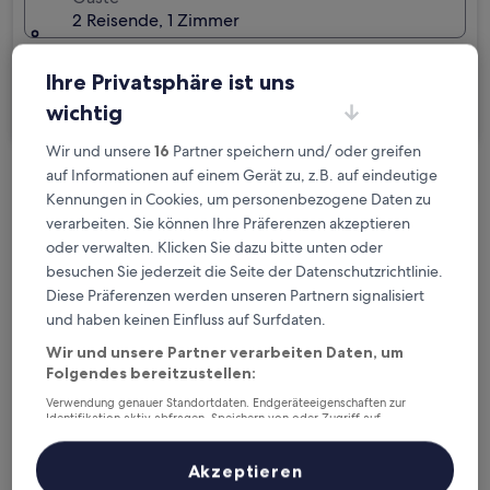
2 Reisende, 1 Zimmer
Ich reise geschäftlich
Ihre Privatsphäre ist uns
Suchen
wichtig
Wir und unsere
16
Partner speichern und/ oder greifen
auf Informationen auf einem Gerät zu, z.B. auf eindeutige
Kostenlose Stornierung bei
Kennungen in Cookies, um personenbezogene Daten zu
Planänderungen
verarbeiten. Sie können Ihre Präferenzen akzeptieren
oder verwalten. Klicken Sie dazu bitte unten oder
Verdiene Prämien für jede
besuchen Sie jederzeit die Seite der Datenschutzrichtlinie.
wahrgenommene Übernachtung
Diese Präferenzen werden unseren Partnern signalisiert
und haben keinen Einfluss auf Surfdaten.
Wir und unsere Partner verarbeiten Daten, um
Mehr sparen mit Preisen für Mitglieder
Folgendes bereitzustellen:
Verwendung genauer Standortdaten. Endgeräteeigenschaften zur
Identifikation aktiv abfragen. Speichern von oder Zugriff auf
Informationen auf einem Endgerät. Personalisierte Werbung und
Überprüfe die Preise für diese Daten
Inhalte, Messung von Werbeleistung und der Performance von Inhalten,
Zielgruppenforschung sowie Entwicklung und Verbesserung von
Akzeptieren
Angeboten.