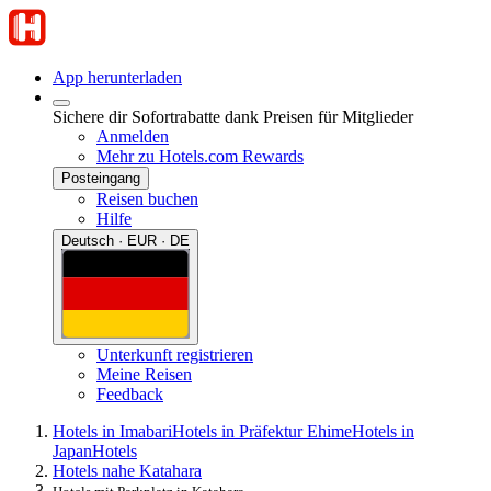
App herunterladen
Sichere dir Sofortrabatte dank Preisen für Mitglieder
Anmelden
Mehr zu Hotels.com Rewards
Posteingang
Reisen buchen
Hilfe
Deutsch · EUR · DE
Unterkunft registrieren
Meine Reisen
Feedback
Hotels in Imabari
Hotels in Präfektur Ehime
Hotels in
Japan
Hotels
Hotels nahe Katahara