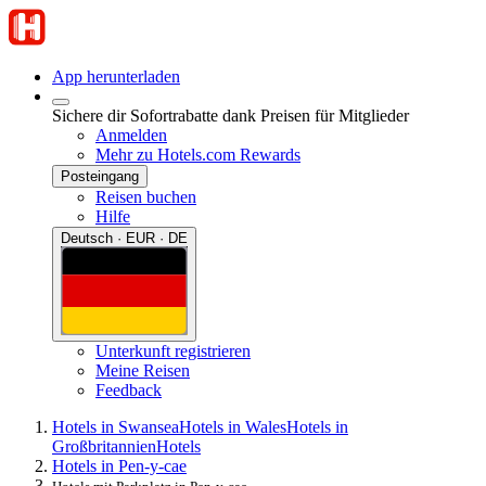
App herunterladen
Sichere dir Sofortrabatte dank Preisen für Mitglieder
Anmelden
Mehr zu Hotels.com Rewards
Posteingang
Reisen buchen
Hilfe
Deutsch · EUR · DE
Unterkunft registrieren
Meine Reisen
Feedback
Hotels in Swansea
Hotels in Wales
Hotels in
Großbritannien
Hotels
Hotels in Pen-y-cae