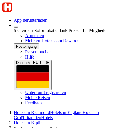
App herunterladen
Sichere dir Sofortrabatte dank Preisen für Mitglieder
Anmelden
Mehr zu Hotels.com Rewards
Posteingang
Reisen buchen
Hilfe
Deutsch · EUR · DE
Unterkunft registrieren
Meine Reisen
Feedback
Hotels in Richmond
Hotels in England
Hotels in
Großbritannien
Hotels
Hotels in Kiplin