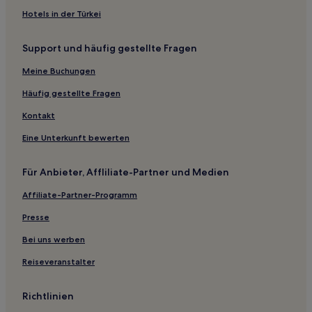
Kayaköy Hotels
Hotels in der Türkei
Hotels nahe Schmetterlingstal
Support und häufig gestellte Fragen
Hotels nahe Bahnhof Dalaman
Meine Buchungen
Hotels nahe Jachthafen von Fethiye
Hotels nahe Büyük Samanlık Plajı
Häufig gestellte Fragen
Uzunyurt Hotels
Kontakt
Hotels nahe Atatürk-Statue
Eine Unterkunft bewerten
Ortaca Hotels
Für Anbieter, Affliliate-Partner und Medien
Hotels nahe Museum von Marmaris
Affiliate-Partner-Programm
Hotels nahe Silent Beach
Presse
Kayadibi Hotels
Fethiye Hotels
Bei uns werben
Hotels nahe Blue Port Shopping Center
Reiseveranstalter
Hotels nahe Kuleli Strand
Richtlinien
Hotels nahe İnlice Öffentlicher Strand