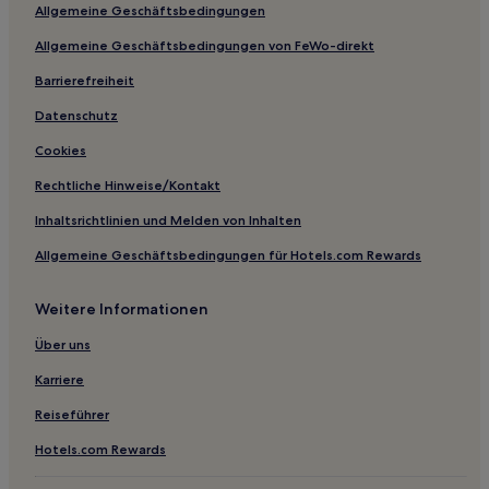
Allgemeine Geschäftsbedingungen
Çandır Hotels
Allgemeine Geschäftsbedingungen von FeWo-direkt
Hotels nahe Park Burunucu Macera
Barrierefreiheit
Hotels nahe Museum von Fethiye
Hotels nahe Marktplatz
Datenschutz
Hotels nahe Antikes Theater von Letoon
Cookies
Hotels nahe Fischmarkt Fethiye
Rechtliche Hinweise/Kontakt
Hotels nahe Lykische Steinsarkophage
Inhaltsrichtlinien und Melden von Inhalten
Hotels nahe Antike Stadt Pinara
Allgemeine Geschäftsbedingungen für Hotels.com Rewards
Hotels nahe Strand Sarıgerme
Weitere Informationen
Ula Hotels
Hotels nahe Tlos
Über uns
Aparthotels in Dalyan
Karriere
Villen in Dalyan
Reiseführer
B&B in Dalyan
Hotels.com Rewards
Aparthotels in Ortaca