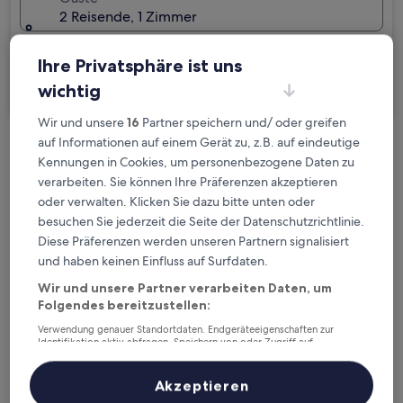
2 Reisende, 1 Zimmer
Ich reise geschäftlich
Ihre Privatsphäre ist uns
wichtig
Suchen
Wir und unsere
16
Partner speichern und/ oder greifen
auf Informationen auf einem Gerät zu, z.B. auf eindeutige
Kostenlose Stornierung bei
Kennungen in Cookies, um personenbezogene Daten zu
Planänderungen
verarbeiten. Sie können Ihre Präferenzen akzeptieren
oder verwalten. Klicken Sie dazu bitte unten oder
Verdiene Prämien für jede
besuchen Sie jederzeit die Seite der Datenschutzrichtlinie.
Diese Präferenzen werden unseren Partnern signalisiert
wahrgenommene Übernachtung
und haben keinen Einfluss auf Surfdaten.
Wir und unsere Partner verarbeiten Daten, um
Mehr sparen mit Preisen für Mitglieder
Folgendes bereitzustellen:
Verwendung genauer Standortdaten. Endgeräteeigenschaften zur
Identifikation aktiv abfragen. Speichern von oder Zugriff auf
Informationen auf einem Endgerät. Personalisierte Werbung und
Überprüfe die Preise für diese Daten
Inhalte, Messung von Werbeleistung und der Performance von Inhalten,
Zielgruppenforschung sowie Entwicklung und Verbesserung von
Akzeptieren
Angeboten.