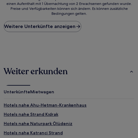
einen Aufenthalt mit 1 Übernachtung von 2 Erwachsenen gefunden wurde.
ist
Preise und Verfügbarkeiten können sich ändern. Es können zusätzliche
der
Bedingungen gelten.
niedrigste
Preis
Weitere Unterkünfte anzeigen
pro
Nacht,
der
in
den
letzten
24 Stunden
für
Weiter erkunden
einen
Aufenthalt
mit
1 Übernachtung
Unterkünfte
Mietwagen
von
2 Erwachsenen
gefunden
Hotels nahe Ahu-Hetman-Krankenhaus
wurde.
Hotels nahe Strand Kıdrak
Preise
und
Hotels nahe Naturpark Ölüdeniz
Verfügbarkeiten
können
Hotels nahe Katranci Strand
sich