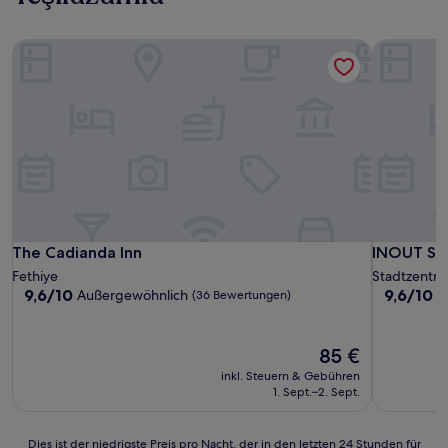
The Cadianda Inn
INOUT SO
The Cadianda Inn
INOUT SO
The Cadianda Inn
INOUT SO
Fethiye
Stadtzentru
9.6
9.6
9,6/10
9,6/10
Außergewöhnlich
A
(36 Bewertungen)
von
von
10,
10,
Außergewöhnlich,
Außergewö
Der
85 €
(36
(19
Preis
inkl. Steuern & Gebühren
Bewertungen)
Bewertun
beträgt
1. Sept.–2. Sept.
85 €
Dies
Dies ist der niedrigste Preis pro Nacht, der in den letzten 24 Stunden für