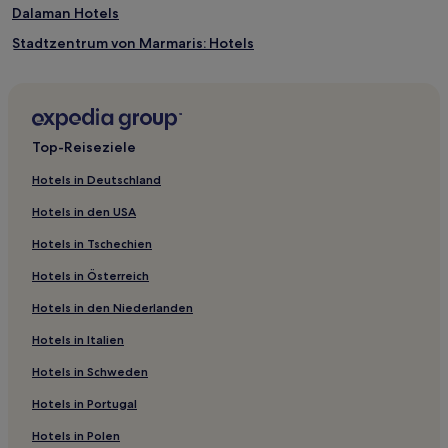
Dalaman Hotels
ändern.
Es
Stadtzentrum von Marmaris: Hotels
können
zusätzliche
Hotels nahe Moschee Yeni Hamidiye Cami
Bedingungen
Hotels nahe Strand von Aşı Koyu
gelten.
Hotels nahe kleiner Samanlık Strand
Top-Reiseziele
Marmaris Hotels
Hotels in Deutschland
Karacaören Hotels
Hotels in den USA
Seydikemer Hotels
Hotels in Tschechien
Hotels nahe Marmaris
Hotels in Österreich
Dalyan Hotels
Hotels in den Niederlanden
Hotels nahe Aktas Strand
Hotels in Italien
Köyceğiz Hotels
Bayırköy Hotels
Hotels in Schweden
Hotels nahe Vogelreservat von Calis Beach
Hotels in Portugal
Hotels nahe Zentralmoschee von Göcek
Hotels in Polen