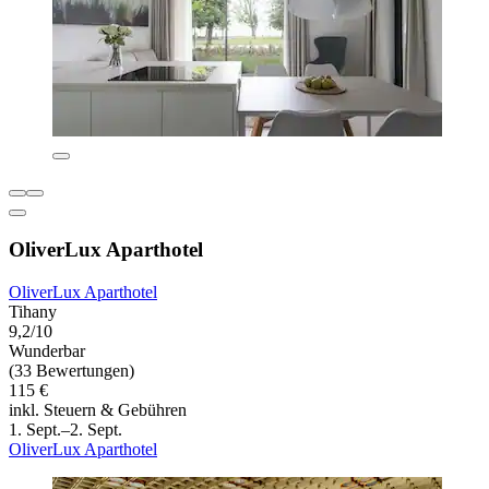
OliverLux Aparthotel
OliverLux Aparthotel
Tihany
9,2/10
Wunderbar
(33 Bewertungen)
115 €
inkl. Steuern & Gebühren
1. Sept.–2. Sept.
OliverLux Aparthotel