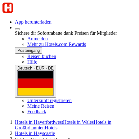
App herunterladen
Sichere dir Sofortrabatte dank Preisen für Mitglieder
Anmelden
Mehr zu Hotels.com Rewards
Posteingang
Reisen buchen
Hilfe
Deutsch · EUR · DE
Unterkunft registrieren
Meine Reisen
Feedback
Hotels in Haverfordwest
Hotels in Wales
Hotels in
Großbritannien
Hotels
Hotels in Hayscastle