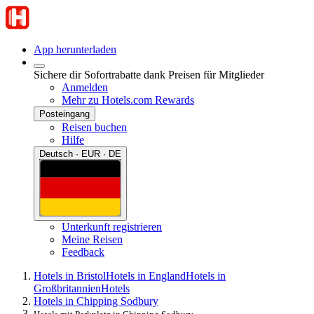
App herunterladen
Sichere dir Sofortrabatte dank Preisen für Mitglieder
Anmelden
Mehr zu Hotels.com Rewards
Posteingang
Reisen buchen
Hilfe
Deutsch · EUR · DE
Unterkunft registrieren
Meine Reisen
Feedback
Hotels in Bristol
Hotels in England
Hotels in
Großbritannien
Hotels
Hotels in Chipping Sodbury