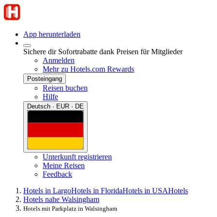
App herunterladen
Sichere dir Sofortrabatte dank Preisen für Mitglieder
Anmelden
Mehr zu Hotels.com Rewards
Posteingang
Reisen buchen
Hilfe
Deutsch · EUR · DE
Unterkunft registrieren
Meine Reisen
Feedback
Hotels in Largo
Hotels in Florida
Hotels in USA
Hotels
Hotels nahe Walsingham
Hotels mit Parkplatz in Walsingham