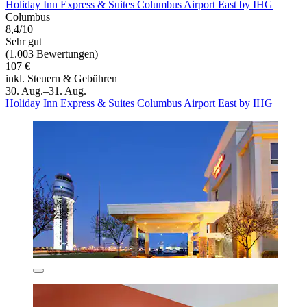
Holiday Inn Express & Suites Columbus Airport East by IHG
Columbus
8,4/10
Sehr gut
(1.003 Bewertungen)
107 €
inkl. Steuern & Gebühren
30. Aug.–31. Aug.
Holiday Inn Express & Suites Columbus Airport East by IHG