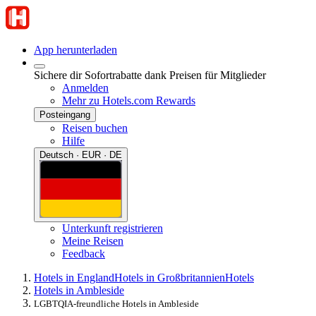
App herunterladen
Sichere dir Sofortrabatte dank Preisen für Mitglieder
Anmelden
Mehr zu Hotels.com Rewards
Posteingang
Reisen buchen
Hilfe
Deutsch · EUR · DE
Unterkunft registrieren
Meine Reisen
Feedback
Hotels in England
Hotels in Großbritannien
Hotels
Hotels in Ambleside
LGBTQIA-freundliche Hotels in Ambleside