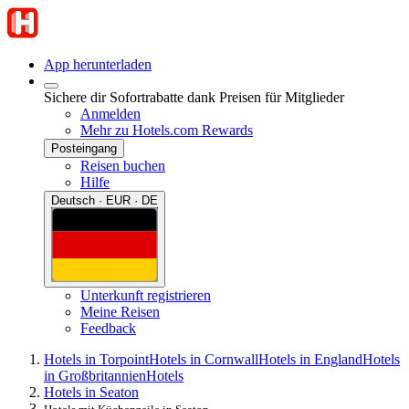
App herunterladen
Sichere dir Sofortrabatte dank Preisen für Mitglieder
Anmelden
Mehr zu Hotels.com Rewards
Posteingang
Reisen buchen
Hilfe
Deutsch · EUR · DE
Unterkunft registrieren
Meine Reisen
Feedback
Hotels in Torpoint
Hotels in Cornwall
Hotels in England
Hotels
in Großbritannien
Hotels
Hotels in Seaton