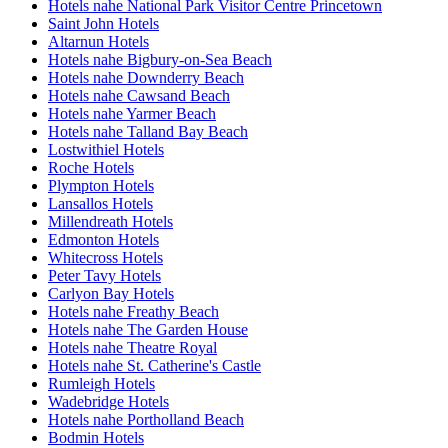
Hotels nahe National Park Visitor Centre Princetown
Saint John Hotels
Altarnun Hotels
Hotels nahe Bigbury-on-Sea Beach
Hotels nahe Downderry Beach
Hotels nahe Cawsand Beach
Hotels nahe Yarmer Beach
Hotels nahe Talland Bay Beach
Lostwithiel Hotels
Roche Hotels
Plympton Hotels
Lansallos Hotels
Millendreath Hotels
Edmonton Hotels
Whitecross Hotels
Peter Tavy Hotels
Carlyon Bay Hotels
Hotels nahe Freathy Beach
Hotels nahe The Garden House
Hotels nahe Theatre Royal
Hotels nahe St. Catherine's Castle
Rumleigh Hotels
Wadebridge Hotels
Hotels nahe Portholland Beach
Bodmin Hotels