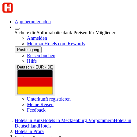
App herunterladen
Sichere dir Sofortrabatte dank Preisen für Mitglieder
Anmelden
Mehr zu Hotels.com Rewards
Posteingang
Reisen buchen
Hilfe
Deutsch · EUR · DE
Unterkunft registrieren
Meine Reisen
Feedback
Hotels in Binz
Hotels in Mecklenburg-Vorpommern
Hotels in
Deutschland
Hotels
Hotels in Prora