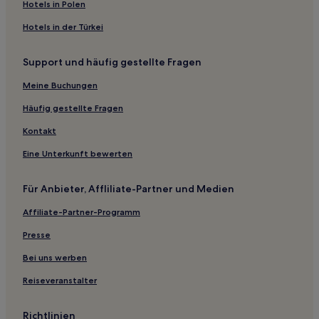
Vallelaghi Hotels
Hotels in Polen
Dorsino Hotels
Hotels in der Türkei
Hotels nahe Weingut Cantina Rotaliana
Support und häufig gestellte Fragen
Hotels nahe Skilift Alpe Alta
Meine Buchungen
Tignerone Hotels
Schlanders Hotels
Häufig gestellte Fragen
Hotels nahe Pineta Park
Kontakt
Hotels nahe Castel Thun
Eine Unterkunft bewerten
Hotels nahe Terme di Pejo
Für Anbieter, Affliliate-Partner und Medien
Molveno Hotels
Affiliate-Partner-Programm
Hotels nahe Weingut Elena Walch
Presse
Hotels nahe Schwemmalm Seilbahn
Zuclo Hotels
Bei uns werben
Hotels nahe Eisstadion von Pinzolo
Reiseveranstalter
Ceola Hotels
Richtlinien