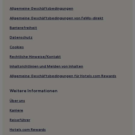
St. Michael an der Etsch Hotels
Allgemeine Geschäftsbedingungen
Candriai Hotels
Allgemeine Geschäftsbedingungen von FeWo-direkt
Peio Hotels
Barrierefreiheit
Brez Hotels
Hotels nahe Weingut
Datenschutz
Mendola Hotels
Cookies
Hotels nahe Castello di Stenico
Rechtliche Hinweise/Kontakt
Hotels nahe Kirche San Vigilio
Inhaltsrichtlinien und Melden von Inhalten
Al Maso Hotels
Allgemeine Geschäftsbedingungen für Hotels.com Rewards
San Nicola Hotels
Weitere Informationen
Andalo Hotels
Hotels nahe Campo Carlo Magno
Über uns
Hotels nahe Skilift Valena
Karriere
Hotels nahe Seilbahn Grostè 1 Express
Reiseführer
Bolbeno Hotels
Hotels.com Rewards