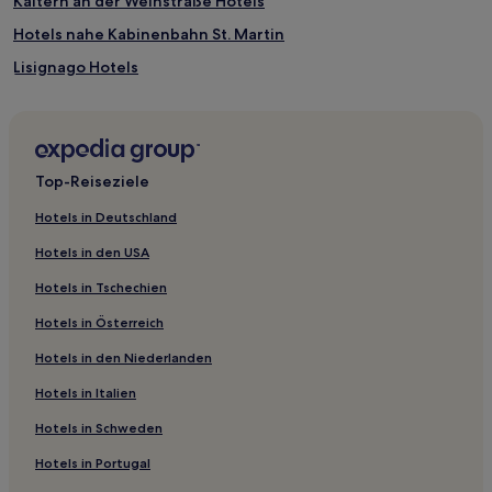
Kaltern an der Weinstraße Hotels
sich
Hotels nahe Kabinenbahn St. Martin
ändern.
Es
Lisignago Hotels
können
zusätzliche
Cortaccia Hotels
Bedingungen
Hotels nahe Park der Thermen von Comano
gelten.
Pelugo Hotels
Top-Reiseziele
Cogolo Hotels
Hotels in Deutschland
Terres Hotels
Hotels in den USA
Casetti Hotels
Hotels in Tschechien
Hotels nahe Ökomuseum von Val di Pejo
Hotels in Österreich
Hotels nahe Burg San Michele
Hotels in den Niederlanden
Hotels nahe Skilift Nube d'Argento
Hotels in Italien
Hotels nahe Kabinenbahn Schwemmalm
Fai della Paganella Hotels
Hotels in Schweden
Preore Hotels
Hotels in Portugal