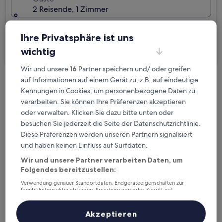
2 Reisende, 1 Zimmer
Ich reise geschäftlich
Ihre Privatsphäre ist uns
Suchen
wichtig
Wir und unsere
16
Partner speichern und/ oder greifen
auf Informationen auf einem Gerät zu, z.B. auf eindeutige
Kostenlose Stornierung bei
Kennungen in Cookies, um personenbezogene Daten zu
Planänderungen
verarbeiten. Sie können Ihre Präferenzen akzeptieren
oder verwalten. Klicken Sie dazu bitte unten oder
Verdiene Prämien für jede
besuchen Sie jederzeit die Seite der Datenschutzrichtlinie.
wahrgenommene Übernachtung
Diese Präferenzen werden unseren Partnern signalisiert
und haben keinen Einfluss auf Surfdaten.
Wir und unsere Partner verarbeiten Daten, um
Mehr sparen mit Preisen für Mitglieder
Folgendes bereitzustellen:
Verwendung genauer Standortdaten. Endgeräteeigenschaften zur
Identifikation aktiv abfragen. Speichern von oder Zugriff auf
Informationen auf einem Endgerät. Personalisierte Werbung und
Überprüfe die Preise für diese Daten
Inhalte, Messung von Werbeleistung und der Performance von Inhalten,
Zielgruppenforschung sowie Entwicklung und Verbesserung von
Akzeptieren
Angeboten.