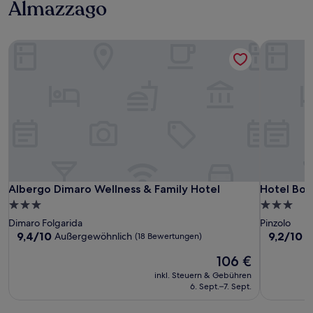
Almazzago
Albergo Dimaro Wellness & Family Hotel
Hotel Bon
Albergo Dimaro Wellness & Family Hotel
Hotel Bon
Albergo Dimaro Wellness & Family Hotel
Hotel Bo
3.0-
3.0-
Sterne-
Sterne-
Dimaro Folgarida
Pinzolo
Unterkunft
Unterkunf
9.4
9.2
9,4/10
9,2/10
Außergewöhnlich
W
(18 Bewertungen)
von
von
Der
106 €
10,
10,
Preis
Außergewöhnlich,
Wunderba
inkl. Steuern & Gebühren
beträgt
(18
(52
6. Sept.–7. Sept.
106 €
Bewertungen)
Bewertun