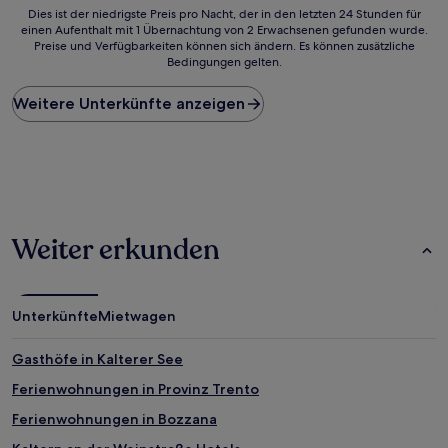
Dies
Dies ist der niedrigste Preis pro Nacht, der in den letzten 24 Stunden für
einen Aufenthalt mit 1 Übernachtung von 2 Erwachsenen gefunden wurde.
ist
Preise und Verfügbarkeiten können sich ändern. Es können zusätzliche
der
Bedingungen gelten.
niedrigste
Preis
Weitere Unterkünfte anzeigen
pro
Nacht,
der
in
den
letzten
24 Stunden
für
Weiter erkunden
einen
Aufenthalt
mit
1 Übernachtung
Unterkünfte
Mietwagen
von
2 Erwachsenen
gefunden
Gasthöfe in Kalterer See
wurde.
Ferienwohnungen in Provinz Trento
Preise
und
Ferienwohnungen in Bozzana
Verfügbarkeiten
können