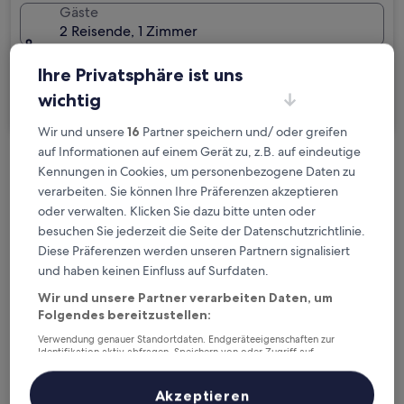
Gäste
2 Reisende, 1 Zimmer
Ich reise geschäftlich
Ihre Privatsphäre ist uns
wichtig
Suchen
Wir und unsere
16
Partner speichern und/ oder greifen
auf Informationen auf einem Gerät zu, z.B. auf eindeutige
Kostenlose Stornierung bei
Kennungen in Cookies, um personenbezogene Daten zu
verarbeiten. Sie können Ihre Präferenzen akzeptieren
Planänderungen
oder verwalten. Klicken Sie dazu bitte unten oder
besuchen Sie jederzeit die Seite der Datenschutzrichtlinie.
Verdiene Prämien für jede
Diese Präferenzen werden unseren Partnern signalisiert
wahrgenommene Übernachtung
und haben keinen Einfluss auf Surfdaten.
Wir und unsere Partner verarbeiten Daten, um
Mehr sparen mit Preisen für Mitglieder
Folgendes bereitzustellen:
Verwendung genauer Standortdaten. Endgeräteeigenschaften zur
Identifikation aktiv abfragen. Speichern von oder Zugriff auf
Informationen auf einem Endgerät. Personalisierte Werbung und
Inhalte, Messung von Werbeleistung und der Performance von Inhalten,
Überprüfe die Preise für diese Daten
Zielgruppenforschung sowie Entwicklung und Verbesserung von
Akzeptieren
Angeboten.