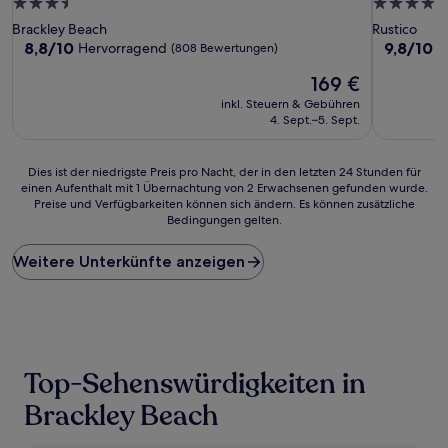
3.5-
5.0-
Sterne-
Sterne-
Brackley Beach
Rustico
Unterkunft
Unterkunf
8.8
9.8
8,8/10
9,8/10
Hervorragend
A
(808 Bewertungen)
von
von
Der
169 €
10,
10,
Preis
Hervorragend,
Außergewö
inkl. Steuern & Gebühren
beträgt
(808
(99
4. Sept.–5. Sept.
169 €
Bewertungen)
Bewertun
Dies
Dies ist der niedrigste Preis pro Nacht, der in den letzten 24 Stunden für
einen Aufenthalt mit 1 Übernachtung von 2 Erwachsenen gefunden wurde.
ist
Preise und Verfügbarkeiten können sich ändern. Es können zusätzliche
der
Bedingungen gelten.
niedrigste
Preis
Weitere Unterkünfte anzeigen
pro
Nacht,
der
in
den
letzten
24 Stunden
Top-Sehenswürdigkeiten in
für
einen
Brackley Beach
Aufenthalt
mit