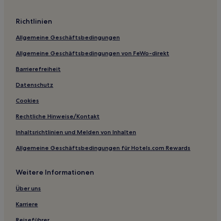
Hotels nahe Shining Waters Familien-Wasserpark
Richtlinien
Cardigan Nord Hotels
Allgemeine Geschäftsbedingungen
Wood Islands Hotels
Allgemeine Geschäftsbedingungen von FeWo-direkt
French Village Hotels
Barrierefreiheit
Harmony Hotels
Inverness Hotels
Datenschutz
Darlington Hotels
Cookies
Toronto Hotels
Rechtliche Hinweise/Kontakt
Bristol Hotels
Inhaltsrichtlinien und Melden von Inhalten
Bunbury Hotels
Allgemeine Geschäftsbedingungen für Hotels.com Rewards
Southampton Hotels
Weitere Informationen
Bethel Hotels
Emerald Hotels
Über uns
Brooklyn Hotels
Karriere
Morell Hotels
Reiseführer