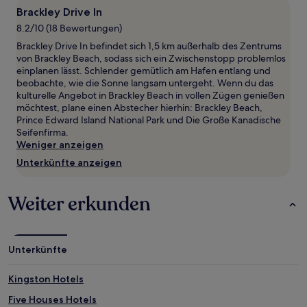
1 Übernachtung
Brackley Drive In
von
8.2/10 (18 Bewertungen)
2 Erwachsenen
gefunden
Brackley Drive In befindet sich 1,5 km außerhalb des Zentrums
wurde.
von Brackley Beach, sodass sich ein Zwischenstopp problemlos
Preise
einplanen lässt. Schlender gemütlich am Hafen entlang und
und
beobachte, wie die Sonne langsam untergeht. Wenn du das
Verfügbarkeiten
kulturelle Angebot in Brackley Beach in vollen Zügen genießen
können
möchtest, plane einen Abstecher hierhin: Brackley Beach,
sich
Prince Edward Island National Park und Die Große Kanadische
ändern.
Seifenfirma.
Es
Weniger anzeigen
können
Unterkünfte anzeigen
zusätzliche
Bedingungen
gelten.
Weiter erkunden
Unterkünfte
Kingston Hotels
Five Houses Hotels