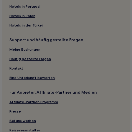
Albion Hotels
Hotels in Portugal
Ocean View Hotels
Hotels in Polen
Vogelinsel Hotels
Hotels in der Türkei
Rustico Hotels
Support und häufig gestellte Fragen
Cambridge Hotels
Meine Buchungen
Hamilton Hotels
Hotels nahe Wax World of the Stars
Häufig gestellte Fragen
Stanhope Hotels
Kontakt
Portage Hotels
Eine Unterkunft bewerten
Sankt Charles Hotels
Für Anbieter, Affliliate-Partner und Medien
Malpeque Hotels
Affiliate-Partner-Programm
Gairloch Hotels
Presse
Sea View Hotels
Rotes Haus Hotels
Bei uns werben
Dundas Hotels
Reiseveranstalter