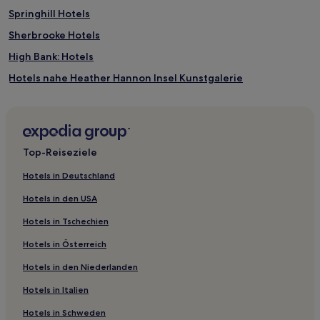
Springhill Hotels
Sherbrooke Hotels
High Bank: Hotels
Hotels nahe Heather Hannon Insel Kunstgalerie
Mermaid Hotels
York Hotels
Bridgetown Hotels
Top-Reiseziele
Victoria Hotels
Hotels in Deutschland
Sankt Andreas Hotels
Hotels in den USA
Alma Hotels
Hotels in Tschechien
Valley Hotels
Hotels in Österreich
Baltic Hotels
Hotels in den Niederlanden
Newton Hotels
Hotels in Italien
Hotels nahe University of Prince Edward Island
Prince Edward Island: Hotels
Hotels in Schweden