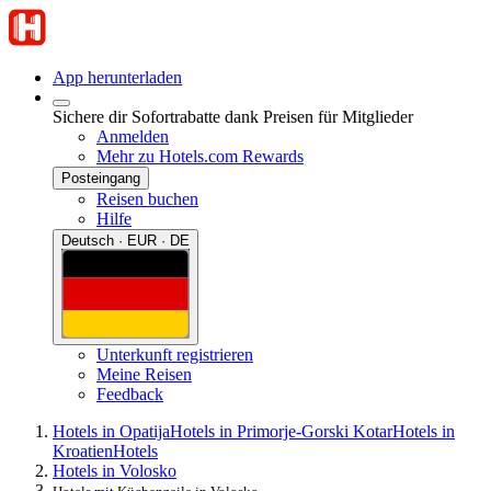
App herunterladen
Sichere dir Sofortrabatte dank Preisen für Mitglieder
Anmelden
Mehr zu Hotels.com Rewards
Posteingang
Reisen buchen
Hilfe
Deutsch · EUR · DE
Unterkunft registrieren
Meine Reisen
Feedback
Hotels in Opatija
Hotels in Primorje-Gorski Kotar
Hotels in
Kroatien
Hotels
Hotels in Volosko