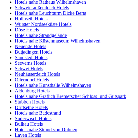
Hotels nahe Rathaus Wilhelmshaven
Schweieraußendeich Hotels
Hotels nahe Leuchtturm Dicke Berta
Hollnseth Hotels
Wurster Nordseeküste Hotels
Döse Hotels
Hotels nahe Strandgelände
Hotels nahe Küstenmuseum Wilhelmshaven
Neuende Hotels
Butjadingen Hotels
Sandstedt Hotels
Seeverns Hotels
Schwei Hotels
Neuhäuserdeich Hotels
Otterndorf Hotels
Hotels nahe Kunsthalle Wilhelmshaven
Aldenburg Hotels
Hotels nahe Gräflich Bremerscher Schloss- und Gutspark
Stubben Hotels
Driftsethe Hotels
Hotels nahe Badestrand
Süderwisch Hotels
Bulkau Hotels
Hotels nahe Strand von Duhnen
Laven Hotels