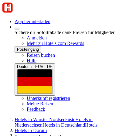
App herunterladen
Sichere dir Sofortrabatte dank Preisen für Mitglieder
Anmelden
Mehr zu Hotels.com Rewards
Posteingang
Reisen buchen
Hilfe
Deutsch · EUR · DE
Unterkunft registrieren
Meine Reisen
Feedback
Hotels in Wurster Nordseeküste
Hotels in
Niedersachsen
Hotels in Deutschland
Hotels
Hotels in Dorum