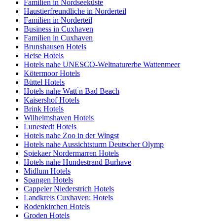
Familien in Nordseeküste
Haustierfreundliche in Norderteil
Familien in Norderteil
Business in Cuxhaven
Familien in Cuxhaven
Brunshausen Hotels
Heise Hotels
Hotels nahe UNESCO-Weltnaturerbe Wattenmeer
Kötermoor Hotels
Büttel Hotels
Hotels nahe Watt ́n Bad Beach
Kaisershof Hotels
Brink Hotels
Wilhelmshaven Hotels
Lunestedt Hotels
Hotels nahe Zoo in der Wingst
Hotels nahe Aussichtsturm Deutscher Olymp
Spiekaer Nordermarren Hotels
Hotels nahe Hundestrand Burhave
Midlum Hotels
Spangen Hotels
Cappeler Niederstrich Hotels
Landkreis Cuxhaven: Hotels
Rodenkirchen Hotels
Groden Hotels